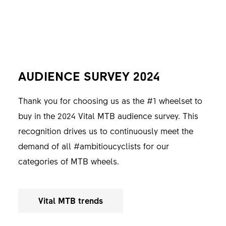
AUDIENCE SURVEY 2024
READERS' CHOICE 2024
READERS' CHOICE 2024
Thank you for choosing us as the #1 wheelset to
Thank you for the Best Brand 2024 title, awarded
Thank you for the Best Brand 2024 title, awarded
buy in the 2024 Vital MTB audience survey. This
by ENDURO Mountainbike Magazine. This
by E-MOUNTAINBIKE Magazine. This recognition
recognition drives us to continuously meet the
recognition continuously drives us to meet the
drives us to continuously meet the demands of all
demand of all #ambitioucyclists for our
demands of all #ambitiouscyclists towards our
#ambitiouscyclists for our Hybrid MTB wheels.
categories of MTB wheels.
categories of MTB wheels.
E-MTB Magazine
Vital MTB trends
Enduro MTB Magazine