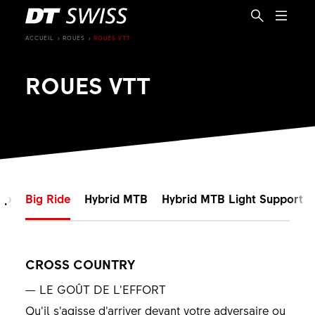
ACCUEIL
ROUES
ROUES VTT
ROUES VTT
mp
Big Ride
Hybrid MTB
Hybrid MTB Light Support
CROSS COUNTRY
FR
— LE GOÛT DE L’EFFORT
Qu’il s’agisse d’arriver devant votre adversaire ou