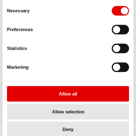
Consent Selection
BR 2250 CLASSIC
Necessary
à partir de $ 1 102
PPC PAR PAIRE
Preferences
à partir de 2228 g
POIDS PAR PAIRE
Statistics
Marketing
HYBRID MTB
— Redéfinissez l’aventure, à tous les niveaux.
L’objectif des composants DT Swiss de la gamme
Allow all
Hybrid n’a pas changé, il a simplement évolué.
L’essor des VTTAE se poursuit, prouvant ainsi
Allow selection
qu’il s’agissait de tout sauf d’un banal effet de
mode. Il y est avant tout question de liberté et de
Deny
fun. Deux critères qui s’ouvrent désormais à de