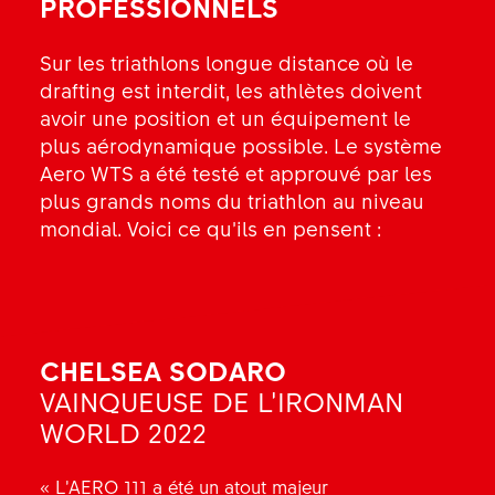
PROFESSIONNELS
Sur les triathlons longue distance où le
drafting est interdit, les athlètes doivent
avoir une position et un équipement le
plus aérodynamique possible. Le système
Aero WTS a été testé et approuvé par les
plus grands noms du triathlon au niveau
mondial. Voici ce qu’ils en pensent :
CHELSEA SODARO
SAM LONG
VAINQUEUSE DE L’IRONMAN
CHAMPION DE PLUSIEURS
WORLD 2022
ÉDITIONS D’IRONMAN ET
D’IRONMAN 70.3
« L’AERO 111 a été un atout majeur