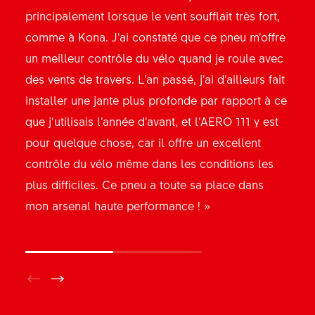
« Le pneu AERO 111 est le complément parfait
principalement lorsque le vent soufflait très fort,
pour optimiser le cycliste et son vélo. À une
comme à Kona. J’ai constaté que ce pneu m’offre
époque où les moindres gains marginaux sont
un meilleur contrôle du vélo quand je roule avec
scrutés, chaque avantage compte et chaque
des vents de travers. L’an passé, j’ai d’ailleurs fait
détail a son importance, même le plus petit. Si je
installer une jante plus profonde par rapport à ce
n’utilise pas ce nouveau pneu, je pars avec un
que j’utilisais l’année d’avant, et l’AERO 111 y est
sérieux handicap : c’est aussi simple que ça. Sans
pour quelque chose, car il offre un excellent
parler du fait que ce pneu ne perd rien de ses
contrôle du vélo même dans les conditions les
capacités en termes de fluidité sur la route et
plus difficiles. Ce pneu a toute sa place dans
d’adhérence dans les virages ».
mon arsenal haute performance ! »