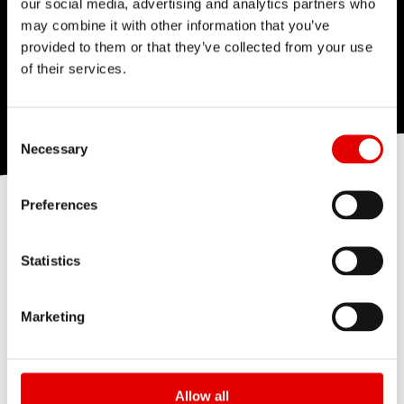
vie.
our social media, advertising and analytics partners who
may combine it with other information that you’ve
provided to them or that they’ve collected from your use
of their services.
En savoir plus
Consent Selection
Necessary
Preferences
TECHNOLOGIES
SUSPENSION
Statistics
En savoir plus sur nos technologies de
Marketing
suspension développées en interne :
Allow all