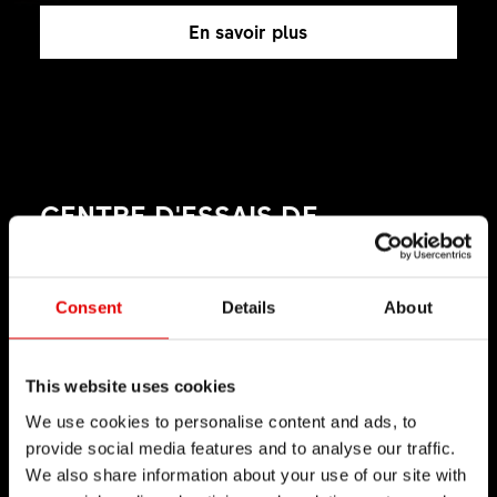
En savoir plus
CENTRE D'ESSAIS DE
PERFORMANCES
De nombreuses années d’expérience ont permis
Consent
Details
About
à DT Swiss d’acquérir un grand savoir-faire en
matière d’essais. Les essais en laboratoire sont
This website uses cookies
réalisés pour reproduire au plus près les
We use cookies to personalise content and ads, to
conditions qui seront endurées par nos produits
provide social media features and to analyse our traffic.
sur le terrain et sur l’ensemble de leur cycle de
We also share information about your use of our site with