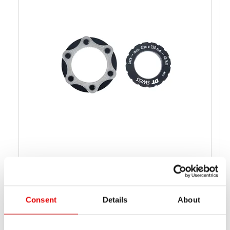
ADAPTATEUR CL MTB
HWZXXX00S1232S
NUMÉRO D'ARTICLE
Consent
Details
About
44 g
POIDS NET