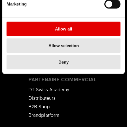
Marketing
CARRIÈRE
Jobs et carrière
Allow all
Rechercher un emploi
Environnement de travail
Allow selection
Début de carrière
Formation
Deny
PARTENAIRE COMMERCIAL
DT Swiss Academy
Distributeurs
B2B Shop
Brandplatform