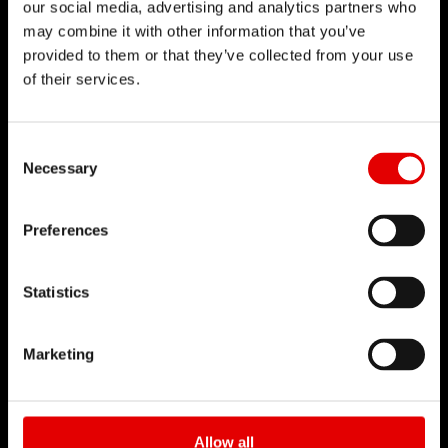
our social media, advertising and analytics partners who
CENTRE D'ESSAIS DE
may combine it with other information that you’ve
PERFORMANCES
provided to them or that they’ve collected from your use
of their services.
De nombreuses années d’expérience ont permis
à DT Swiss d’acquérir un grand savoir-faire en
Consent Selection
matière d’essais. Les essais en laboratoire sont
Necessary
réalisés pour reproduire au plus près les
conditions qui seront endurées par nos produits
Preferences
sur le terrain et sur l’ensemble de leur cycle de
vie.
Statistics
En savoir plus
Marketing
Allow all