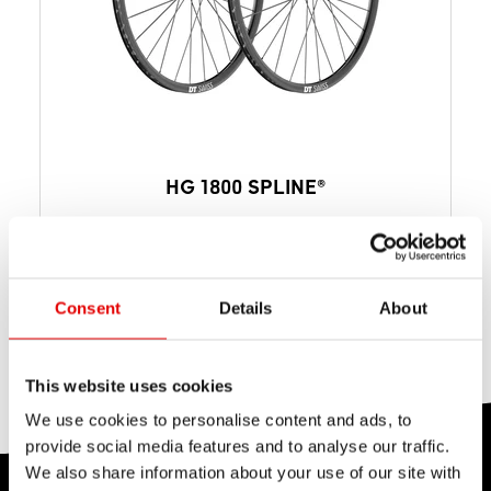
HG 1800 SPLINE®
à partir de $ 633
PPC PAR PAIRE
à partir de 1953 g
POIDS PAR PAIRE
Disque de frein
SYSTÈME FREINAGE
Consent
Details
About
This website uses cookies
We use cookies to personalise content and ads, to
provide social media features and to analyse our traffic.
We also share information about your use of our site with