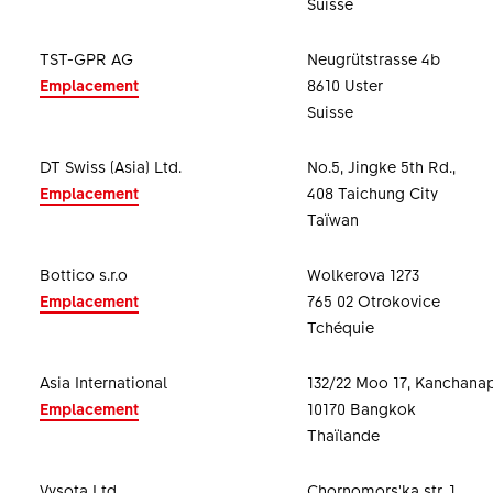
Suisse
TST-GPR AG
Neugrütstrasse 4b
Emplacement
8610 Uster
Suisse
DT Swiss (Asia) Ltd.
No.5, Jingke 5th Rd.,
Emplacement
408 Taichung City
Taïwan
Bottico s.r.o
Wolkerova 1273
Emplacement
765 02 Otrokovice
Tchéquie
Asia International
132/22 Moo 17, Kanchana
Emplacement
10170 Bangkok
Thaïlande
Vysota Ltd
Chornomors'ka str, 1