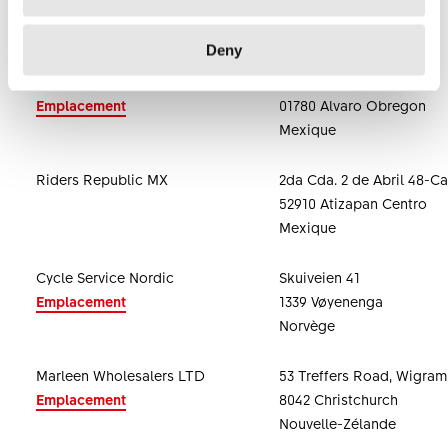
Emplacement
10400 Georgetown
Malaisie
Deny
Cialtia S.A. de C.V.
Av. Toluca 373, Int. 1C
Emplacement
01780 Alvaro Obregon
Mexique
Riders Republic MX
2da Cda. 2 de Abril 48-Ca
52910 Atizapan Centro
Mexique
Cycle Service Nordic
Skuiveien 41
Emplacement
1339 Vøyenenga
Norvège
Marleen Wholesalers LTD
53 Treffers Road, Wigram
Emplacement
8042 Christchurch
Nouvelle-Zélande