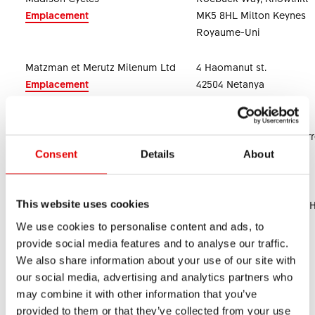
Emplacement
MK5 8HL Milton Keynes
Royaume-Uni
Matzman et Merutz Milenum Ltd
4 Haomanut st.
Emplacement
42504 Netanya
Israël
DT Swiss (France) SAS
Parc d'activités de la Sar
Emplacement
06620 Le Bar sur Loup
Consent
Details
About
France
Marui Ltd
27-1 Uozakihamamachi, 
This website uses cookies
Emplacement
6580024 Kobe
We use cookies to personalise content and ads, to
Japon
provide social media features and to analyse our traffic.
We also share information about your use of our site with
Wolfi’s Sport Trading LLC
Al Za’eem St
our social media, advertising and analytics partners who
. Abu Dhabi
may combine it with other information that you’ve
Émirats arabes unis
provided to them or that they’ve collected from your use