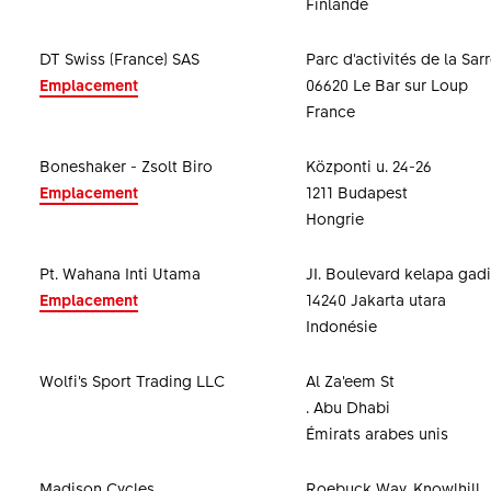
Finlande
DT Swiss (France) SAS
Parc d'activités de la Sar
Emplacement
06620 Le Bar sur Loup
France
Boneshaker - Zsolt Biro
Központi u. 24-26
Emplacement
1211 Budapest
Hongrie
Pt. Wahana Inti Utama
JI. Boulevard kelapa gadi
Emplacement
14240 Jakarta utara
Indonésie
Wolfi’s Sport Trading LLC
Al Za’eem St
. Abu Dhabi
Émirats arabes unis
Madison Cycles
Roebuck Way, Knowlhill