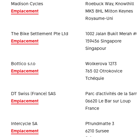
Madison Cycles
Roebuck Way, Knowlhill
Emplacement
MK5 8HL Milton Keynes
Royaume-Uni
The Bike Settlement Pte Ltd
1002 Jalan Bukit Merah #
Emplacement
159456 Singapore
Singapour
Bottico s.r.o
Wolkerova 1273
Emplacement
765 02 Otrokovice
Tchéquie
DT Swiss (France) SAS
Parc d'activités de la Sar
Emplacement
06620 Le Bar sur Loup
France
Intercycle SA
Pfrundmatte 3
Emplacement
6210 Sursee