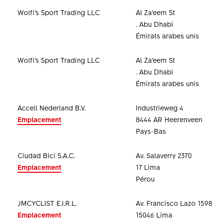
Wolfi’s Sport Trading LLC
Al Za’eem St
. Abu Dhabi
Émirats arabes unis
Wolfi’s Sport Trading LLC
Al Za’eem St
. Abu Dhabi
Émirats arabes unis
Accell Nederland B.V.
Industrieweg 4
Emplacement
8444 AR Heerenveen
Pays-Bas
Ciudad Bici S.A.C.
Av. Salaverry 2370
Emplacement
17 Lima
Pérou
JMCYCLIST E.I.R.L.
Av. Francisco Lazo 1598
Emplacement
15046 Lima