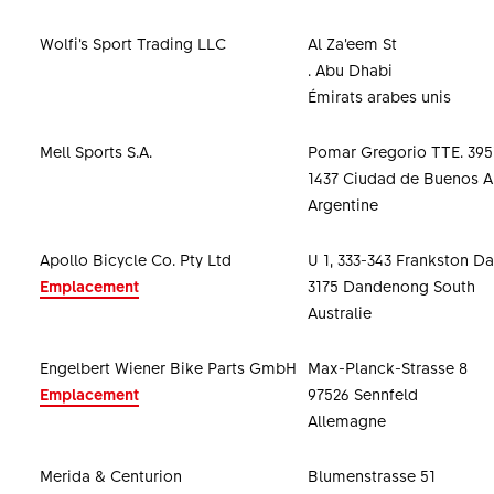
Wolfi’s Sport Trading LLC
Al Za’eem St
. Abu Dhabi
Émirats arabes unis
Mell Sports S.A.
Pomar Gregorio TTE. 395
1437 Ciudad de Buenos A
Argentine
Apollo Bicycle Co. Pty Ltd
U 1, 333-343 Frankston 
Emplacement
3175 Dandenong South
Australie
Engelbert Wiener Bike Parts GmbH
Max-Planck-Strasse 8
Emplacement
97526 Sennfeld
Allemagne
Merida & Centurion
Blumenstrasse 51