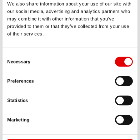
We also share information about your use of our site with
our social media, advertising and analytics partners who
may combine it with other information that you’ve
Vérifier le mode de paiement
provided to them or that they’ve collected from your use
Appelez pour tester en cas de doute
of their services.
Vérification du numéro d'enregistrement
Consent Selection
commercial
Necessary
Preferences
4. Méfiez-vous des offres trop bon marché
Statistics
Les contrefaçons sont très souvent proposées à
un prix inférieur à celui d’origine. Comparez le
prix de vente à d’autres offres. Un prix nettement
Marketing
inférieur à la moyenne est un signe
d’avertissement sans équivoque.