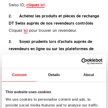
Swiss ID,
cliquez ici
2. Achetez les produits et pièces de rechange
DT Swiss auprès de nos revendeurs contrôlés
Cliquez
ici
pour trouver un revendeur.
3. Soyez prudents lors d’achats auprès de
revendeurs en ligne ou sur les plateformes de
ventes aux enchères !
Les contrefaçons sont souvent revendues via
Internet. Lors de l’achat d’un produit DT Swiss en
Consent
Details
About
ligne, vérifiez qu’il s’agit d’un vendeur sérieux.
Contrôlez la fiabilité du site Internet. Consultez
les mentions légales, vérifiez l’adresse postale et
This website uses cookies
tenez compte des évaluations des autres clients.
We use cookies to personalise content and ads, to
provide social media features and to analyse our traffic.
En plus: