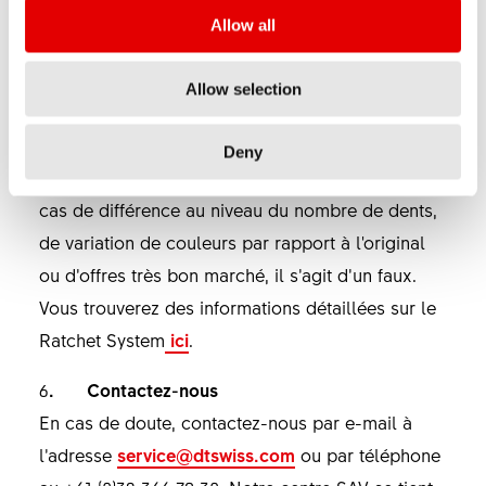
Allow all
5. La contrefaçon DT Swiss la plus courante
L’un des produits DT Swiss les plus connus et
Allow selection
appréciés des contrefacteurs est le Ratchet
System (couronne dentée). L’original existe dans
Deny
les versions 18T, 24T, 36T et 54T (T = dents). En
cas de différence au niveau du nombre de dents,
de variation de couleurs par rapport à l'original
ou d’offres très bon marché, il s’agit d’un faux.
Vous trouverez des informations détaillées sur le
Ratchet System
ici
.
6
. Contactez-nous
En cas de doute, contactez-nous par e-mail à
l’adresse
service@dtswiss.com
ou par téléphone