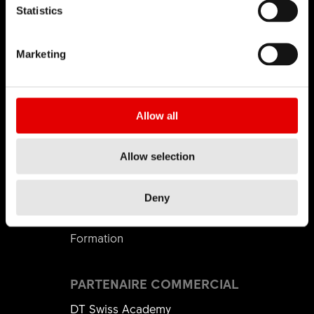
Statistics
L'entreprise
Mission
Marketing
DT Swiss Global
Contrefaçon
Allow all
CARRIÈRE
Jobs et carrière
Allow selection
Rechercher un emploi
Environnement de travail
Deny
Début de carrière
Formation
PARTENAIRE COMMERCIAL
DT Swiss Academy