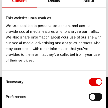
PRODUCTION DE
Consent
Details
About
RAYONS
TECHNOLOGIE
This website uses cookies
We use cookies to personalise content and ads, to
L’ingénierie est un art qui nous passionne
provide social media features and to analyse our traffic.
et nous cultivons l’excellence dans notre
We also share information about your use of our site with
processus de développement de produits.
our social media, advertising and analytics partners who
Notre idée maîtresse : repousser sans
may combine it with other information that you’ve
cesse les limites technologiques.
provided to them or that they’ve collected from your use
of their services.
Consent Selection
Necessary
Preferences
DT SWISS