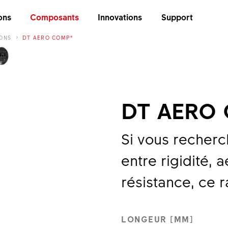
ons
Composants
Innovations
Support
ONS
DT AERO COMP®
DT AERO
Si vous recherch
entre rigidité,
résistance, ce r
LONGEUR [MM]