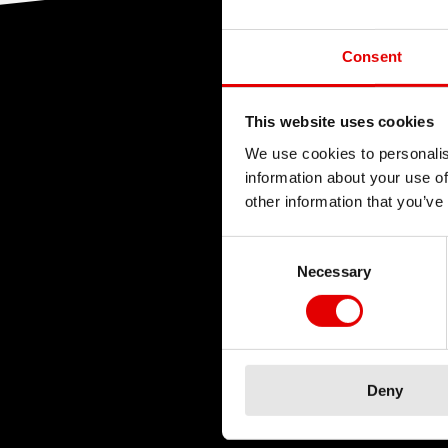
Consent
TEC
This website uses cookies
We use cookies to personalis
L’ingé
information about your use of
nous c
other information that you’ve
proces
Notre 
Consent Selection
Necessary
les li
Deny