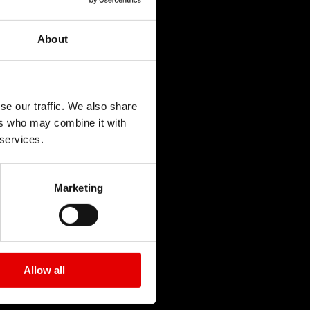
About
se our traffic. We also share
ers who may combine it with
 services.
Marketing
ECHNOLOGIE
AYON
Allow all