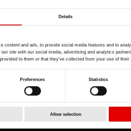
Details
HNOLOGIE
e content and ads, to provide social media features and to analy
nierie est un art qui nous passionne et
 our site with our social media, advertising and analytics partn
ultivons l’excellence dans notre
 provided to them or that they’ve collected from your use of their
sus de développement de produits.
idée maîtresse : repousser sans cesse
Preferences
Statistics
mites technologiques.
T
R
Allow selection