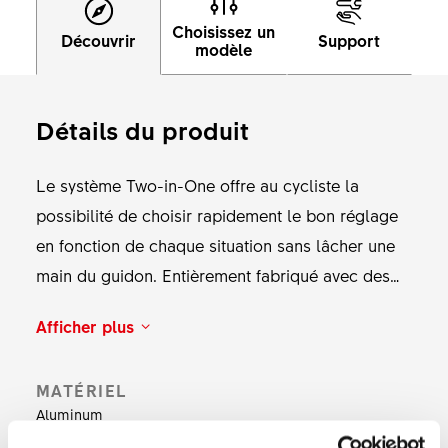
Choisissez un
Découvrir
Support
modèle
Détails du produit
Le système Two-in-One offre au cycliste la
possibilité de choisir rapidement le bon réglage
en fonction de chaque situation sans lâcher une
main du guidon. Entièrement fabriqué avec des
pièces en aluminium de haute qualité, il fournit un
Afficher plus
retour d’information haptique et acoustique précis
à chaque actionnement, permettant ainsi au
MATÉRIEL
cycliste de savoir en permanence sur quel
Aluminum
réglage d’amortissement il se trouve. Le levier de