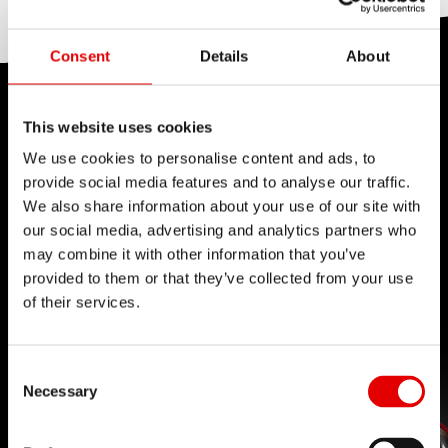
blocage Two-in-One est prévu pour les fourches
et les amortisseurs DT Swiss à trois niveaux de
Consent
Details
About
réglage.
TECHNOLOGIE
This website uses cookies
L’ingénierie est un art qui nous passionne et nous
We use cookies to personalise content and ads, to
cultivons l’excellence dans notre processus de
provide social media features and to analyse our traffic.
We also share information about your use of our site with
développement de produits. Notre idée maîtresse
our social media, advertising and analytics partners who
: repousser sans cesse les limites
may combine it with other information that you’ve
technologiques.
provided to them or that they’ve collected from your use
of their services.
Consent Selection
Necessary