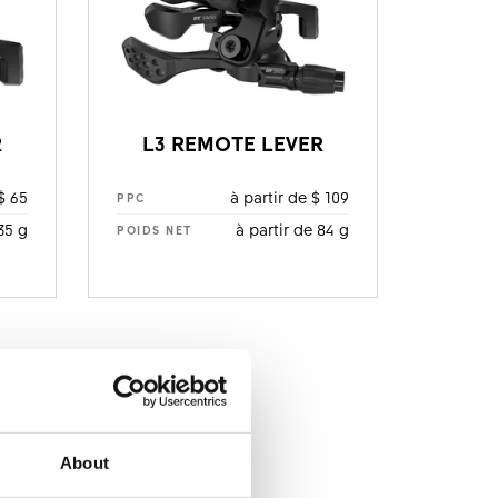
R
L3 REMOTE LEVER
$ 65
à partir de $ 109
PPC
35 g
à partir de 84 g
POIDS NET
About