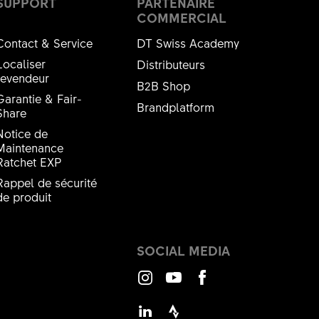
SUPPORT
PARTENAIRE
COMMERCIAL
Contact & Service
DT Swiss Academy
Localiser
Distributeurs
revendeur
B2B Shop
Garantie & Fair-
Brandplatform
Share
Notice de
Maintenance
Ratchet EXP
Rappel de sécurité
de produit
SOCIAL MEDIA
Instagram
Youtube
Facebook