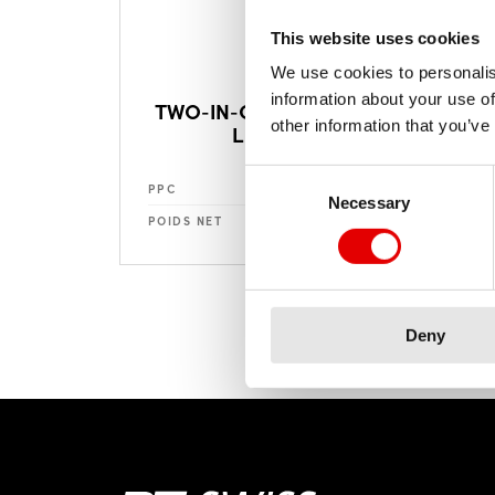
This website uses cookies
We use cookies to personalis
information about your use of
TWO-IN-ONE REMOTE
other information that you’ve
LEVER
Consent Selection
à partir de $ 54
PPC
Necessary
à partir de 30 g
POIDS NET
Deny