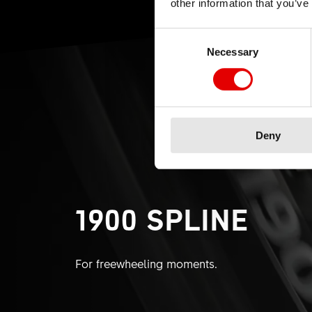
other information that you’ve
Consent Selection
Necessary
Deny
1900 SPLINE
For freewheeling moments.