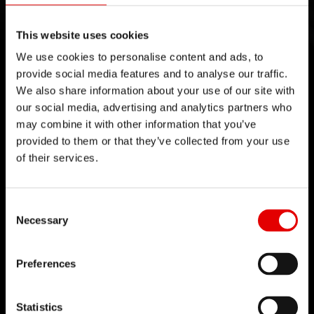
For freewheeling moments.
This website uses cookies
We use cookies to personalise content and ads, to
En savoir plus
provide social media features and to analyse our traffic.
We also share information about your use of our site with
our social media, advertising and analytics partners who
may combine it with other information that you’ve
provided to them or that they’ve collected from your use
of their services.
TECHNOLOGIE
Consent Selection
L’ingénierie est un art qui nous passionne et nous
Necessary
cultivons l’excellence dans notre processus de
développement de produits. Notre idée maîtresse
Preferences
: repousser sans cesse les limites
technologiques.
Statistics