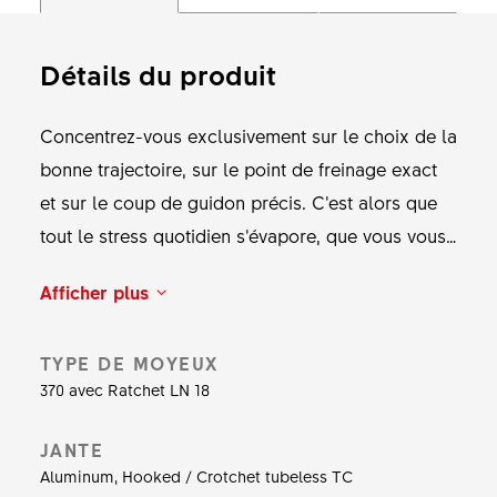
Détails du produit
Concentrez-vous exclusivement sur le choix de la
bonne trajectoire, sur le point de freinage exact
et sur le coup de guidon précis. C’est alors que
tout le stress quotidien s’évapore, que vous vous
sentez libre et que vous n’entendez plus que le
Afficher plus
son unique du système de roue libre. Le modèle
E 1900 Spline a été précisément conçu pour ces
TYPE DE MOYEUX
moments en roue libre. La jante en aluminium qui
370 avec Ratchet LN 18
a fait ses preuves, le système de roue libre
Ratchet LN et les rayons montés à la main offrent
JANTE
la fiabilité que l’on exige d’une roue enduro.
Aluminum, Hooked / Crotchet tubeless TC