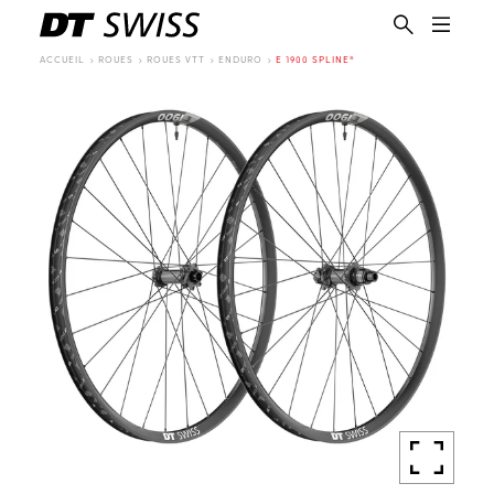
ACCUEIL
ROUES
ROUES VTT
ENDURO
E 1900 SPLINE®
FR