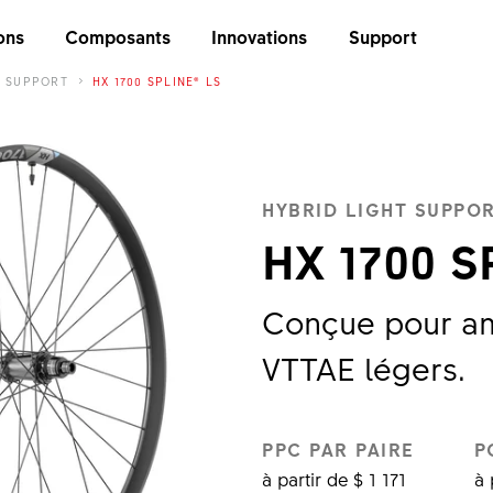
ons
Composants
Innovations
Support
T SUPPORT
HX 1700 SPLINE® LS
HYBRID LIGHT SUPPO
HX 1700 S
Conçue pour amé
VTTAE légers.
PPC PAR PAIRE
P
à partir de $ 1 171
à 