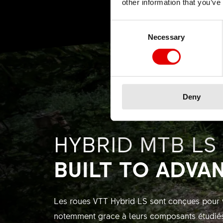
other information that you’ve
Consent Selection
Necessary
Deny
HYBRID MTB LS
BUILT TO ADVA
Les roues VTT Hybrid LS sont conçues pour 
notemment grace à leurs composants étudiés p