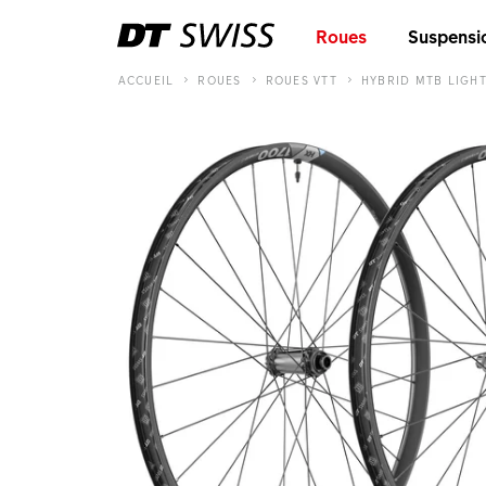
Roues
Suspensi
ACCUEIL
ROUES
ROUES VTT
HYBRID MTB LIGH