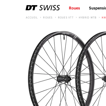
Roues
Suspensi
ACCUEIL
ROUES
ROUES VTT
HYBRID MTB
HX