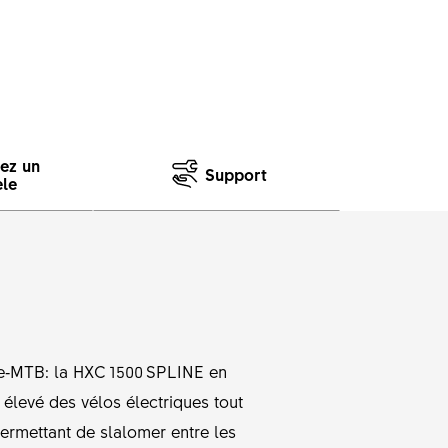
sez un
Support
le
n e‑MTB: la HXC 1500 SPLINE en
élevé des vélos électriques tout
 permettant de slalomer entre les