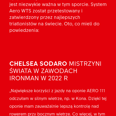
jest niezwykle ważna w tym sporcie. System
Aero WTS został przetestowany i
zatwierdzony przez najlepszych
triatlonistów na świecie. Oto, co mieli do
powiedzenia:
CHELSEA SODARO
SAM LONG
WIELOKROTNY
MISTRZYNI
ŚWIATA W ZAWODACH
MISTRZ W ZAWODACH
IRONMAN W 2022 R
IRONMAN I IRONMAN 70.3
„Największe korzyści z jazdy na oponie AERO 111
„Opona AERO 111 jest idealnym dodatkiem
odczułam w silnym wietrze, np. w Kona. Dzięki tej
optymalizującym osiągi rowerzysty i roweru. W
oponie mam zauważalnie lepszą kontrolę nad
obecnej erze marginalnych zysków wszystkie
rowerem przy bocznym wietrze. Co więcej, w tym
korzyści i detale są na wagę złota. Jeśli nie