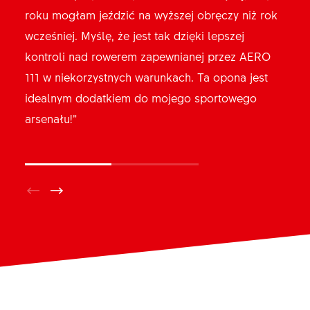
roku mogłam jeździć na wyższej obręczy niż rok
używasz tej opony, najzwyczajniej tracisz
wcześniej. Myślę, że jest tak dzięki lepszej
przewagę. Co więcej, opona świetnie sobie radzi
kontroli nad rowerem zapewnianej przez AERO
pod względem płynności jazdy i przyczepności w
111 w niekorzystnych warunkach. Ta opona jest
zakrętach.”
idealnym dodatkiem do mojego sportowego
arsenału!”