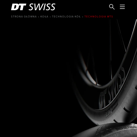
STRONA GŁÓWNA
KOŁA
TECHNOLOGIA KÓŁ
TECHNOLOGIA WTS
PL