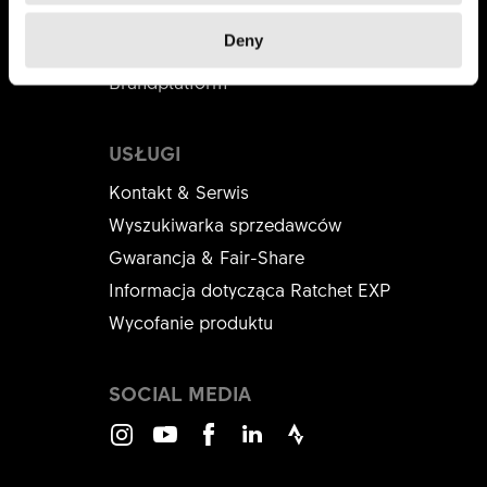
Dystrybutorzy
Deny
DT Swiss Academy
Brandplatform
USŁUGI
Kontakt & Serwis
Wyszukiwarka sprzedawców
Gwarancja & Fair-Share
Informacja dotycząca Ratchet EXP
Wycofanie produktu
SOCIAL MEDIA
Instagram
Youtube
Facebook
LinkedIn
Strava