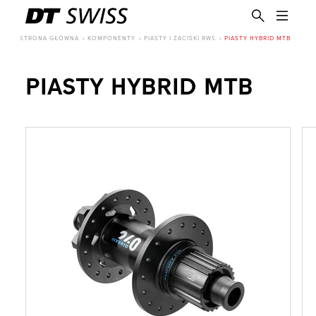
STRONA GŁÓWNA
KOMPONENTY
PIASTY I ZACISKI RWS
PIASTY HYBRID MTB
PIASTY HYBRID MTB
PL