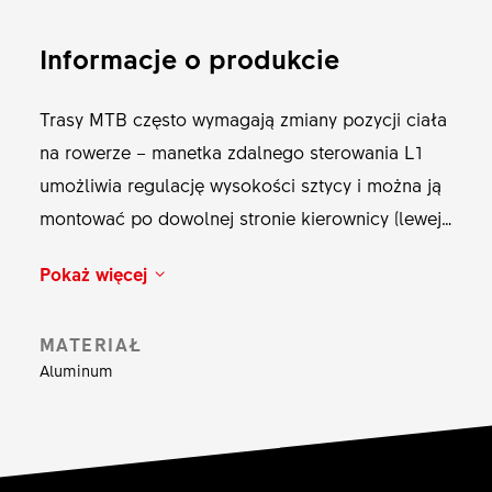
Informacje o produkcie
Trasy MTB często wymagają zmiany pozycji ciała
na rowerze – manetka zdalnego sterowania L1
umożliwia regulację wysokości sztycy i można ją
montować po dowolnej stronie kierownicy (lewej i
prawej). Naciąg linki można w każdej chwili
Pokaż więcej
wyregulować za pomocą napinacza
zamontowanego bezpośrednio na dostarczonej w
MATERIAŁ
komplecie "fajce".
Aluminum