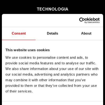
TECHNOLOGIA
Wierzymy w sztukę inżynierii i w procesie rozwoju
produktów dążymy do wyszukanych rozwiązań.
Ideą, która nas prowadzi jest ciągłe
Consent
Details
About
przekraczanie barier dzięki naszym
technologiom.
This website uses cookies
We use cookies to personalise content and ads, to
provide social media features and to analyse our traffic.
We also share information about your use of our site with
our social media, advertising and analytics partners who
may combine it with other information that you’ve
provided to them or that they’ve collected from your use
of their services.