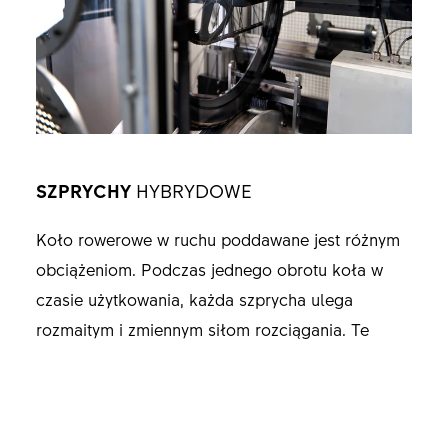
SZPRYCHY
HYBRYDOWE
Koło rowerowe w ruchu poddawane jest różnym
obciążeniom. Podczas jednego obrotu koła w
czasie użytkowania, każda szprycha ulega
rozmaitym i zmiennym siłom rozciągania. Te
zwiększone obciążenia szprych wynikają przede
wszystkim z większych sił promieniowych
działających na koło oraz większych momentów