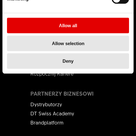
Podmioty Zależne
Podrabiane produkty
Allow all
KARIERA
Allow selection
Praca i Kariera
Oferty pracy
Deny
Srodowisko pracy
Rozpocznij Kariere
PARTNERZY BIZNESOWI
Dystrybutorzy
DT Swiss Academy
Brandplatform