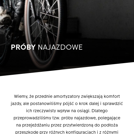
PRÓBY
NAJAZDOWE
Wiemy, że przednie amortyzatory zwiększają komfort
jazdy, ale postanowiliśmy pójść o krok dalej i sprawdzić
ich rzeczywisty wpływ na osiągi. Dlatego
przeprowadziliśmy tzw. próby najazdowe, polegające
na przejeżdżaniu przez przytwierdzoną do podłoża
przeszkodę przy różnych konfiguracjach i z różnymi