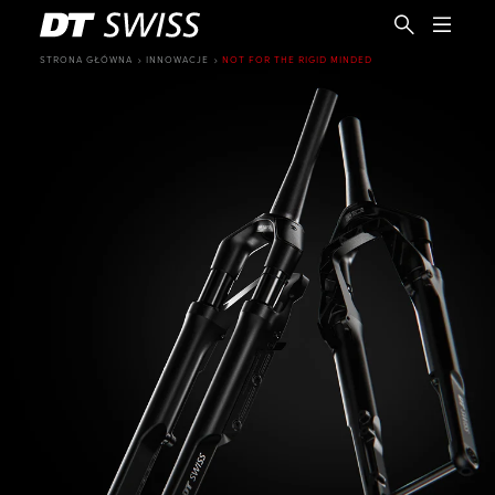
STRONA GŁÓWNA
INNOWACJE
NOT FOR THE RIGID MINDED
PL