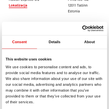
Lokalizacja
12011 Tallinn
Estonia
Guru Sport
Karel Van Miertstraat 7
Lokalizacja
3070 Kortenberg
Belgia
Consent
Details
About
Hawaii Express Ou
Pirita tee 102
Lokalizacja
12011 Tallinn
Estonia
This website uses cookies
We use cookies to personalise content and ads, to
SLM Bicycle Trading Sdn.Bhd.
45, Jalan Anson
provide social media features and to analyse our traffic.
Lokalizacja
10400 Georgetown
We also share information about your use of our site with
Malezja
our social media, advertising and analytics partners who
may combine it with other information that you’ve
Cialtia S.A. de C.V.
Av. Toluca 373, Int. 1C
provided to them or that they’ve collected from your use
Lokalizacja
01780 Alvaro Obregon
of their services.
Meksyk