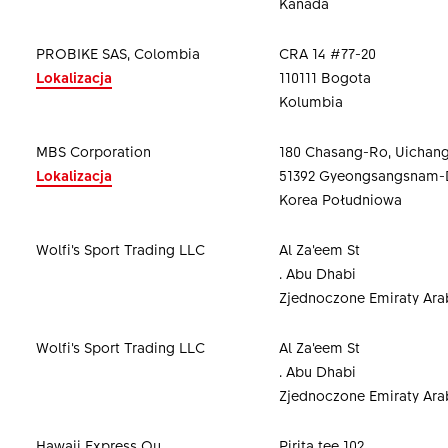
Kanada
PROBIKE SAS, Colombia
CRA 14 #77-20
Lokalizacja
110111 Bogota
Kolumbia
MBS Corporation
180 Chasang-Ro, Uichan
Lokalizacja
51392 Gyeongsangsnam-
Korea Południowa
Wolfi’s Sport Trading LLC
Al Za’eem St
. Abu Dhabi
Zjednoczone Emiraty Ara
Wolfi’s Sport Trading LLC
Al Za’eem St
. Abu Dhabi
Zjednoczone Emiraty Ara
Hawaii Express Ou
Pirita tee 102