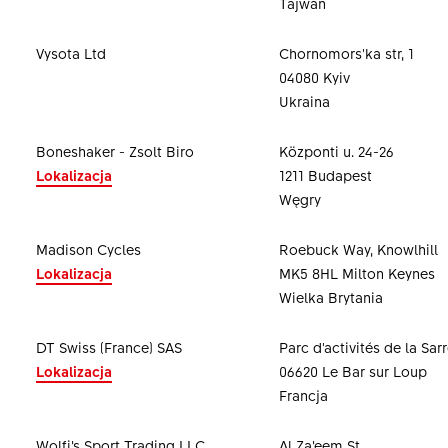
Tajwan
Vysota Ltd
Chornomors'ka str, 1
04080 Kyiv
Ukraina
Boneshaker - Zsolt Biro
Központi u. 24-26
Lokalizacja
1211 Budapest
Węgry
Madison Cycles
Roebuck Way, Knowlhill
Lokalizacja
MK5 8HL Milton Keynes
Wielka Brytania
DT Swiss (France) SAS
Parc d'activités de la Sar
Lokalizacja
06620 Le Bar sur Loup
Francja
Wolfi’s Sport Trading LLC
Al Za’eem St