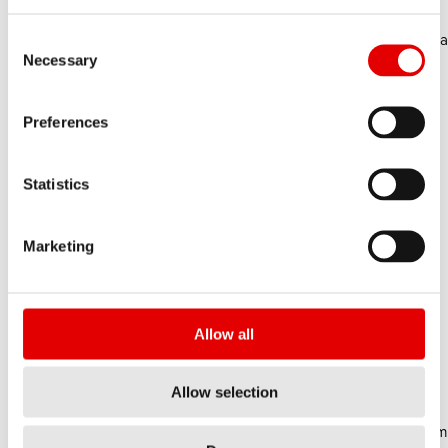
Riders Republic MX
2da Cda. 2 de Abril 48-Ca
Consent Selection
Necessary
52910 Atizapan Centro
Meksyk
Preferences
Engelbert Wiener Bike Parts GmbH
Max-Planck-Strasse 8
Lokalizacja
97526 Sennfeld
Statistics
Niemcy
Merida & Centurion
Blumenstrasse 51
Marketing
Lokalizacja
71106 Magstadt
Niemcy
Cycle Service Nordic
Skuiveien 41
Allow all
Lokalizacja
1339 Vøyenenga
Norwegia
Allow selection
Marleen Wholesalers LTD
53 Treffers Road, Wigram