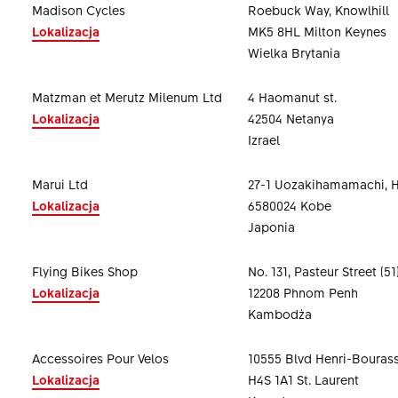
Madison Cycles
Roebuck Way, Knowlhill
Lokalizacja
MK5 8HL Milton Keynes
Wielka Brytania
Matzman et Merutz Milenum Ltd
4 Haomanut st.
Lokalizacja
42504 Netanya
Izrael
Marui Ltd
27-1 Uozakihamamachi, 
Lokalizacja
6580024 Kobe
Japonia
Flying Bikes Shop
No. 131, Pasteur Street (51
Lokalizacja
12208 Phnom Penh
Kambodża
Accessoires Pour Velos
10555 Blvd Henri-Bouras
Lokalizacja
H4S 1A1 St. Laurent