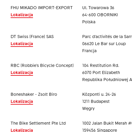
FHU MIKADO IMPORT-EXPORT
Ul. Towarowa 36
Lokalizacja
64-600 OBORNIKI
Polska
DT Swiss (France) SAS
Parc d'activités de la Sar
Lokalizacja
06620 Le Bar sur Loup
Francja
RBC (Robbie's Bicycle Concept)
104 Restitution Rd.
Lokalizacja
6070 Port Elizabeth
Republika Południowej A
Boneshaker - Zsolt Biro
Központi u. 24-26
Lokalizacja
1211 Budapest
Węgry
The Bike Settlement Pte Ltd
1002 Jalan Bukit Merah #
Lokalizacja
159456 Singapore