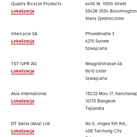
Quality Bicycle Products
6400 W. 105th Street
Lokalizacja
55438-2554 Bloomington
Stany Zjednoczone
Intercycle SA
Pfrundmatte 3
Lokalizacja
6210 Sursee
Szwajcaria
TST-GPR AG
Neugrütstrasse 4b
Lokalizacja
8610 Uster
Szwajcaria
Asia International
132/22 Moo 17, Kanchana
Lokalizacja
10170 Bangkok
Tajlandia
DT Swiss (Asia) Ltd.
No.5, Jingke 5th Rd.,
Lokalizacja
408 Taichung City