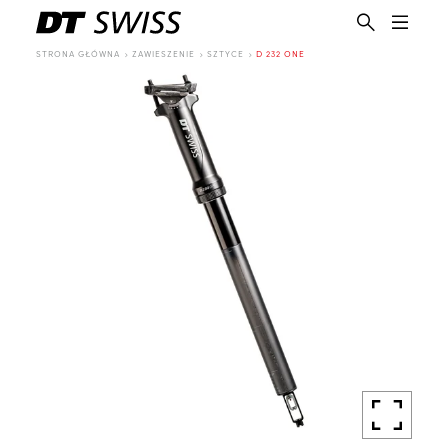
STRONA GŁÓWNA
ZAWIESZENIE
SZTYCE
D 232 ONE
PL