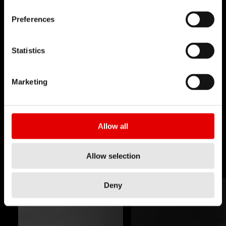
Preferences
Statistics
TECHNOLOGIA
Marketing
Wierzymy w sztukę inżynierii i w procesie rozwoju
produktów dążymy do wyszukanych rozwiązań.
Ideą, która nas prowadzi jest ciągłe
Allow all
przekraczanie barier dzięki naszym
technologiom.
Allow selection
Deny