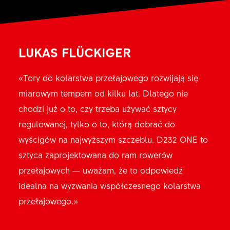
LUKAS FLÜCKIGER
MATHIAS FLÜCKIGER
«Tory do kolarstwa przełajowego rozwijają się
«Już kilka lat temu próbowałem zrobić coś, aby
miarowym tempem od kilku lat. Dlatego nie
dostosować sztycę do wymagań kolarza
chodzi już o to, czy trzeba używać sztycy
przełajowego. W szczególności waga była
regulowanej, tylko o to, którą dobrać do
największym wyzwaniem. Model D232 ONE ma
wyścigów na najwyższym szczeblu. D232 ONE to
wszystkie najważniejsze cechy w standardzie. Dla
sztyca zaprojektowana do ram rowerów
mnie jest to najlepsza regulowana sztyca do
przełajowych — uważam, że to odpowiedź
jazdy przełajowej.»
idealna na wyzwania współczesnego kolarstwa
przełajowego.»