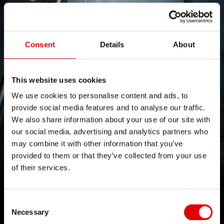
Consent
Details
About
This website uses cookies
We use cookies to personalise content and ads, to
provide social media features and to analyse our traffic.
We also share information about your use of our site with
PLATFORMA 232 ONE
our social media, advertising and analytics partners who
may combine it with other information that you’ve
provided to them or that they’ve collected from your use
Zaprojektowana tak, aby jeszcze dalej przesunąć
of their services.
granice cross-country.
Consent Selection
Necessary
Czytaj dalej