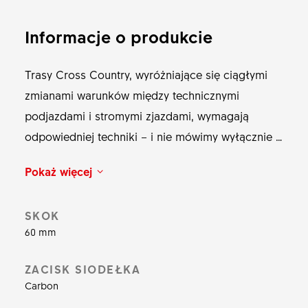
Informacje o produkcie
Trasy Cross Country, wyróżniające się ciągłymi
zmianami warunków między technicznymi
podjazdami i stromymi zjazdami, wymagają
odpowiedniej techniki – i nie mówimy wyłącznie o
technice kolarza. Zaprojektowana specjalnie do
Pokaż więcej
jazdy cross country, sztyca regulowana D 232
ONE jest bardzo lekka, niezawodna i łatwa
SKOK
w obsłudze dzięki technologii UPSIDEDROP. D
60 mm
232 ONE da się regulować o 60 mm dzięki
karbonowej obejmie i rurze podsiodłowej waży
ZACISK SIODEŁKA
zaledwie 369 g.
Carbon