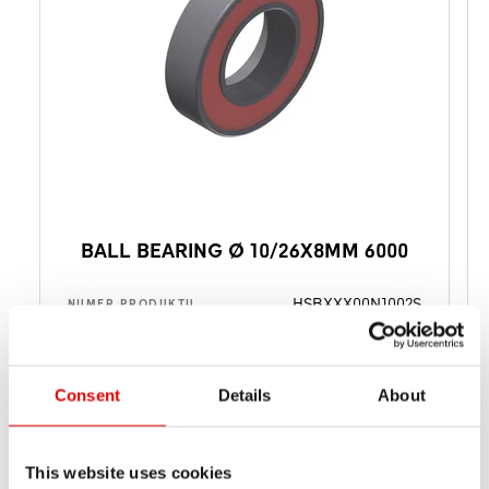
BALL BEARING Ø 10/26X8MM 6000
HSBXXX00N1002S
NUMER PRODUKTU
Standard
JAKOŚĆ ŁOŻYSKA
10
ŚREDNICA 1 [MM] (D1)
Consent
Details
About
26
ŚREDNICA 2 [MM] (D2)
8
SZEROKOŚĆ 1 [MM] (B1)
This website uses cookies