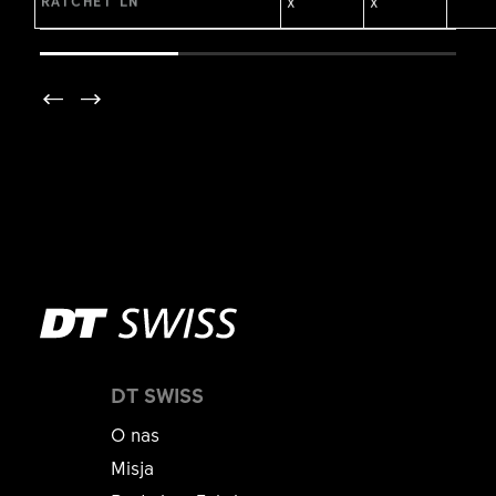
x
x
RATCHET LN
DT SWISS
O nas
Misja