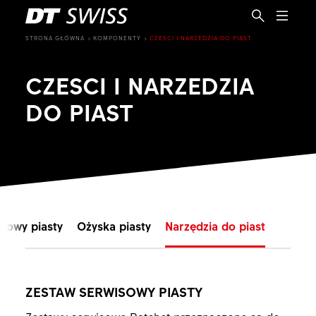
STRONA GŁÓWNA
KOMPONENTY
CZESCI I NARZEDZIA DO PIAST
CZESCI I NARZEDZIA
DO PIAST
isowy piasty
Ożyska piasty
Narzędzia do piast
PL
ZESTAW SERWISOWY PIASTY