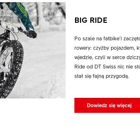
BIG RIDE
Po szale na fatbike’i zaczę
rowery: czyżby pojazdem, k
wjedzie, czyli w serce dzi
Ride od DT Swiss nic nie st
stał się fajną przygodą.
Dowiedz się więcej