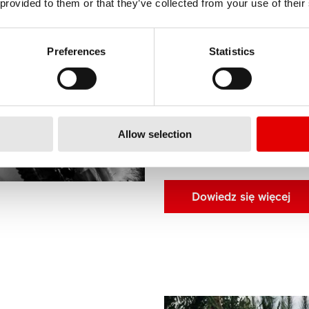
FREERIDE/DOWN
 provided to them or that they’ve collected from your use of their
Napięcie w bloku startowy
Preferences
Statistics
jazdą samodzielnie zbudow
myśli. Dlatego koła Freerid
w przypadku, gdy nie złapie
hopce.
Allow selection
Dowiedz się więcej