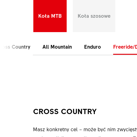
Koła MTB
Koła szosowe
ross Country
All Mountain
Enduro
Freeride/
CROSS COUNTRY
Masz konkretny cel – może być nim zwycięst