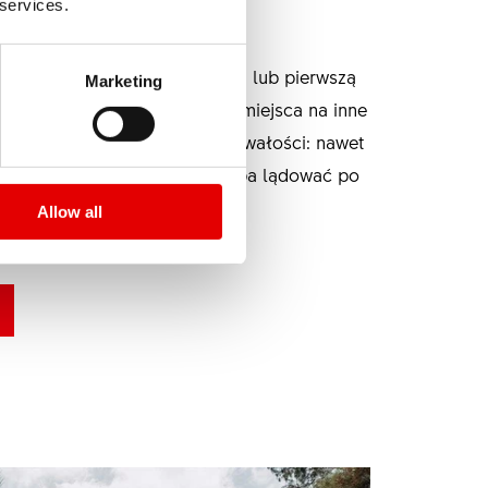
HILL
 services.
m przed rozpoczęciem wyścigu lub pierwszą
Marketing
anym dualem nie pozostawia miejsca na inne
e zaprojektowano z myślą o trwałości: nawet
sz idealnej trasy lub gdy trzeba lądować po
Allow all