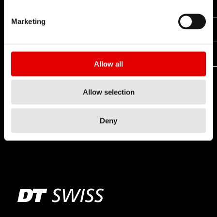
RATCHET DEG
Marketing
x
x
RATCHET SYSTEM
x
x
RATCHET LN
Allow all
Allow selection
Deny