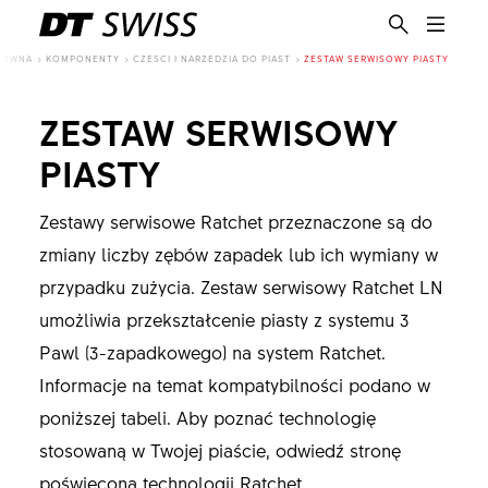
ŁÓWNA
KOMPONENTY
CZESCI I NARZEDZIA DO PIAST
ZESTAW SERWISOWY PIASTY
ZESTAW SERWISOWY
PIASTY
Zestawy serwisowe Ratchet przeznaczone są do
zmiany liczby zębów zapadek lub ich wymiany w
przypadku zużycia. Zestaw serwisowy Ratchet LN
umożliwia przekształcenie piasty z systemu 3
Pawl (3-zapadkowego) na system Ratchet.
Informacje na temat kompatybilności podano w
poniższej tabeli. Aby poznać technologię
PL
stosowaną w Twojej piaście, odwiedź stronę
poświęconą
technologii Ratchet
.