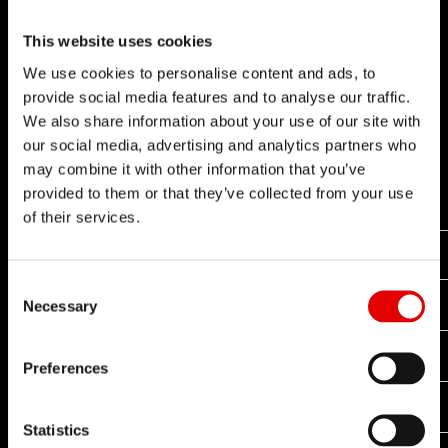
freehub są dostępne dla systemów freehub.
This website uses cookies
Sprawdź naszą stronę
Wsparcie produktowe
, aby
We use cookies to personalise content and ads, to
dowiedzieć się, który system freehub znajduje się
provide social media features and to analyse our traffic.
w piaście DT Swiss.
We also share information about your use of our site with
our social media, advertising and analytics partners who
may combine it with other information that you’ve
provided to them or that they’ve collected from your use
of their services.
ZESTAWY DO KONWERSJI WOLNEGO KOŁA
Consent Selection
18T
24T
30T
SYSTEM WOLNEGO KOŁA
Necessary
RATCHET EXP
Preferences
x
RATCHET EXP OS
Statistics