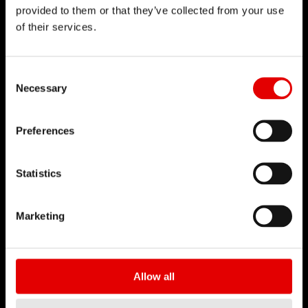
provided to them or that they’ve collected from your use
of their services.
Consent Selection
DT SWISS
Necessary
O nas
Misja
Preferences
Podmioty Zależne
Podrabiane produkty
Statistics
KARIERA
Marketing
Praca i Kariera
Oferty pracy
Srodowisko pracy
Allow all
Rozpocznij Kariere