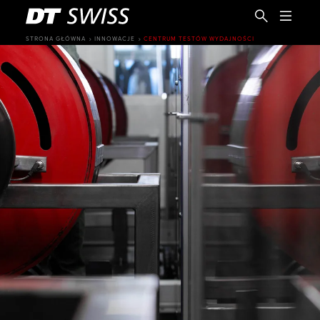
STRONA GŁÓWNA
INNOWACJE
CENTRUM TESTÓW WYDAJNOŚCI
PL