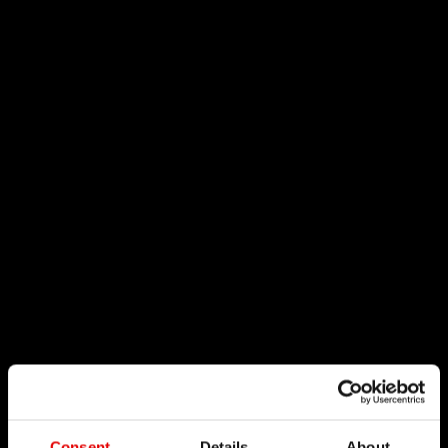
Consent
Details
About