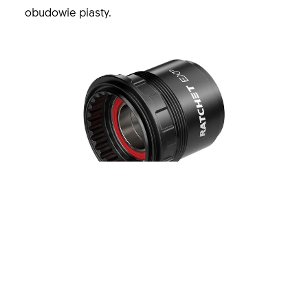
obudowie piasty.
RATCHET EXP OS
Bębenki Ratchet EXP OS są w całości wykonane
ze specjalnej stali w celu uzyskania większej