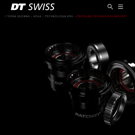
STRONA GŁÓWNA
KOŁA
TECHNOLOGIA KÓŁ
PRZEGLĄD TECHNOLOGII RATCHET
PL