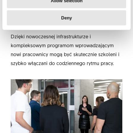
Allow selection
Deny
PROGRAMY WPROWADZAJĄCE
Dzięki nowoczesnej infrastrukturze i
kompleksowym programom wprowadzającym
nowi pracownicy mogą być skutecznie szkoleni i
szybko włączani do codziennego rytmu pracy.