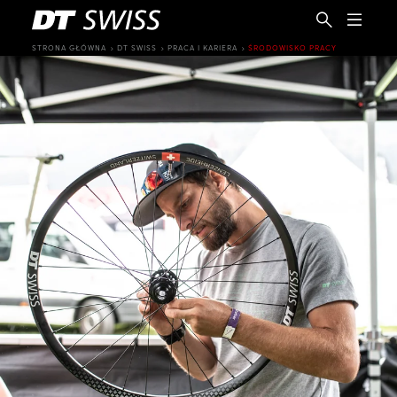
STRONA GŁÓWNA
DT SWISS
PRACA I KARIERA
ŚRODOWISKO PRACY
PL