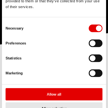
provided to them or that they’ve collected from your use
of their services.
Consent Selection
Necessary
Preferences
Statistics
Nasza międzynarodowa firma
Marketing
oferuje zróżnicowane
środowisko pracy, które
charakteryzuje się uczciwością,
Allow all
szacunkiem i zaufaniem.