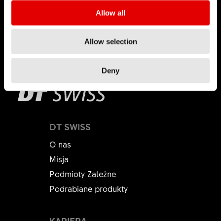
u sprzedawcy.
Allow all
To było
To nie było
408
pomocne
pomocne
Dowiedz się więcej
Allow selection
Dotyczy sprzedawców:
Części zamienne należy
Deny
zamawiać poprzez naszych dystrybutorów lub
bezpośrednio w sklepie internetowym
B2B
. Ceny
i dostępność są widoczne bezpośrednio
w sklepie internetowym.
DT SWISS
O nas
To było
To nie było
191
Misja
pomocne
pomocne
Podmioty Zależne
Podrabiane produkty
KARIERA