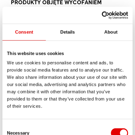
PRODUKTY OBJĘTE WYCOFANIEM
Produkty objęte wycofaniem to koła rowerowe z
następujących serii, dostarczone
od dnia 1
Consent
Details
About
sierpnia 2024 r.
:
This website uses cookies
ARC 1100, 1400, 1600 DICUT 50 / 55 / 65
We use cookies to personalise content and ads, to
ARC 1600 SPLINE 50 / 55 / 65
provide social media features and to analyse our traffic.
We also share information about your use of our site with
ERC 1100, 1400, 1600 DICUT 35 / 45
our social media, advertising and analytics partners who
may combine it with other information that you’ve
ERC 1600 SPLINE 35 / 45
provided to them or that they’ve collected from your use
of their services.
ERC LOG CLASSIC 45
CRC 1100 DICUT 45
Consent Selection
Necessary