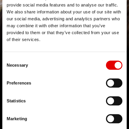
provide social media features and to analyse our traffic.
We also share information about your use of our site with
our social media, advertising and analytics partners who
may combine it with other information that you’ve
535 PLATFORM
provided to them or that they’ve collected from your use
of their services.
Driven by passion
Consent Selection
Necessary
Preferences
TECHNOLOGIA
Wierzymy w sztukę inżynierii i w procesie rozwoju
Statistics
produktów dążymy do wyszukanych rozwiązań.
Ideą, która nas prowadzi jest ciągłe
Marketing
przekraczanie barier dzięki naszym