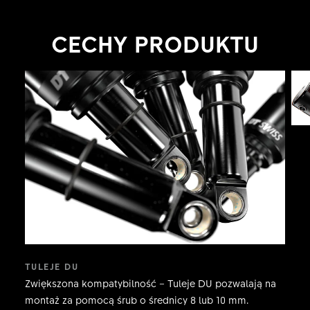
CECHY PRODUKTU
TULEJE DU
Zwiększona kompatybilność – Tuleje DU pozwalają na
montaż za pomocą śrub o średnicy 8 lub 10 mm.