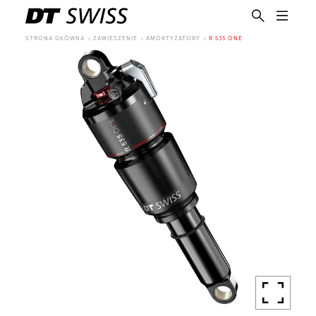
STRONA GŁÓWNA
ZAWIESZENIE
AMORTYZATORY
R 535 ONE
PL