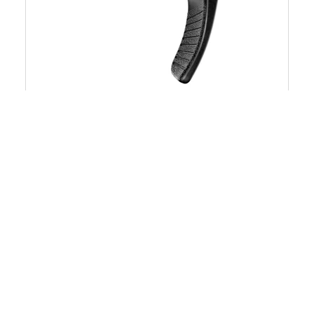
L1 DROP BAR REMOTE LEVER
od $ 59
MSRP
od 35 g
WAGA NETTO