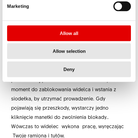
Naciśnij, aby zablokować — naciśnij, aby
Marketing
odblokować. Dzięki oczekującej na przyznanie
patentu technologii PUSHCONTROL możesz w
pełni skupić się na jeździe. Ergonomiczną
Allow all
manetką można sterować ręką ułożoną dowolnie
na „baranku”. Umożliwia to łatwe i szybkie
Allow selection
przełączanie między trybami odblokowanym i
Deny
zablokowanym. Początek podjazdu na
pozbawionej przeszkód trasie to właściwy
moment do zablokowania widelca i wstania z
siodełka, by utrzymać prowadzenie. Gdy
pojawiają się przeszkody, wystarczy jedno
kliknięcie manetki do zwolnienia blokady..
Wówczas to widelec wykona pracę, wyręczając
Twoje ramiona i tułów.