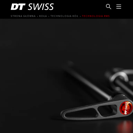
STRONA GŁÓWNA
KOŁA
TECHNOLOGIA KÓŁ
TECHNOLOGIA RWS
PL