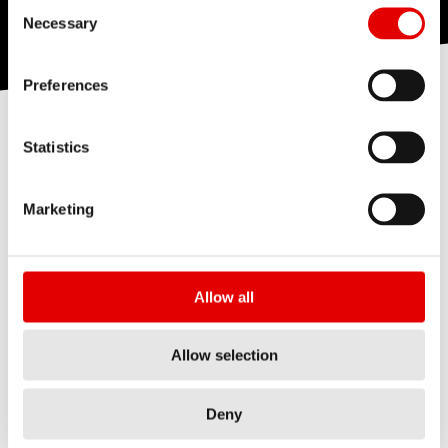
Consent Selection
Necessary
Preferences
Statistics
System RWS mocuje koła bezpiecznie, szybko i z
niezrównaną siłą zaciskania. Te cienkie szpikulce
Marketing
są produkowane całkowicie z aluminium i
zawierają kutą dźwignię, jak również obrobione
maszynowo i anodowane osie. Ostatecznie jakość
Allow all
wykończenia jest klasycznym przykładem
szwajcarskiej precyzji, jakiej można by oczekiwać
Allow selection
od DT Swiss.Po wyprzedzeniu swojej epoki w
momencie wprowadzenia na rynek w 2005 r. RWS
Deny
stał się jednym ze standardowych systemów