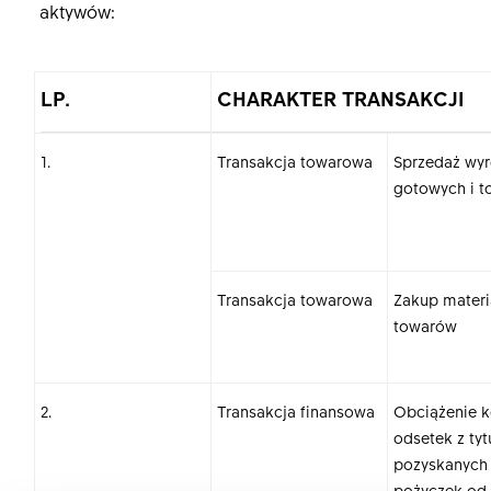
aktywów:
LP.
CHARAKTER TRANSAKCJI
1.
Transakcja towarowa
Sprzedaż wy
gotowych i 
Transakcja towarowa
Zakup materi
towarów
2.
Transakcja finansowa
Obciążenie k
odsetek z tyt
pozyskanych
pożyczek od