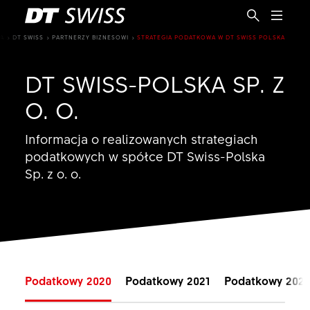
A
DT SWISS
PARTNERZY BIZNESOWI
STRATEGIA PODATKOWA W DT SWISS POLSKA
DT SWISS-POLSKA SP. Z
O. O.
Informacja o realizowanych strategiach
podatkowych w spółce DT Swiss-Polska
Sp. z o. o.
Podatkowy 2020
Podatkowy 2021
Podatkowy 202
PL