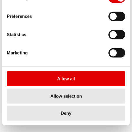
łączenia spółek;
Preferences
przekształcenia spółki w inną spółkę;
Statistics
wniesienia wkładu do spółki w postaci
przedsiębiorstwa spółki lub zorganizowanej
Marketing
części przedsiębiorstwa spółki (w tym w
ramach podziału spółki);
wymiany udziałów i
Allow all
innych, wyżej niewskazanych,które mogły
Allow selection
mieć wpływ na wysokość zobowiązań
podatkowych Spółki lub jej podmiotów
Deny
powiązanych.