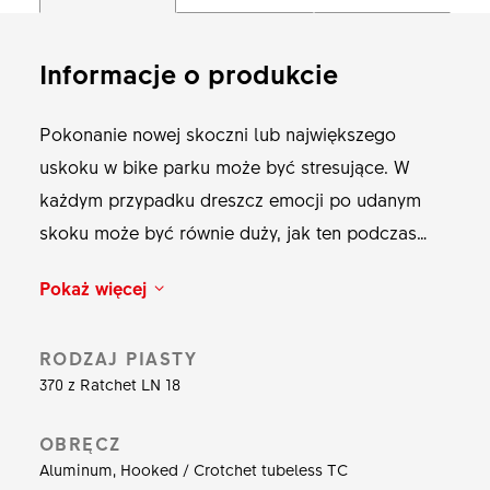
Informacje o produkcie
Pokonanie nowej skoczni lub największego
uskoku w bike parku może być stresujące. W
każdym przypadku dreszcz emocji po udanym
skoku może być równie duży, jak ten podczas
upadku. . Napięcie oraz niepewność związana z
Pokaż więcej
wykonaniem skoku jest jeszcze większa, jeśli jako
pierwszy podejmujesz wyzwanie. F 1900 CLASSIC
RODZAJ PIASTY
zostały zaprojektowane tak, aby wytrzymać wiele,
370 z Ratchet LN 18
nie tylko w razie upadku. Dzięki nowej obręczy
opartej na najnowszej generacji naszych obręczy
OBRĘCZ
zjazdowych, w połączeniu z naszą sprawdzoną
Aluminum, Hooked / Crotchet tubeless TC