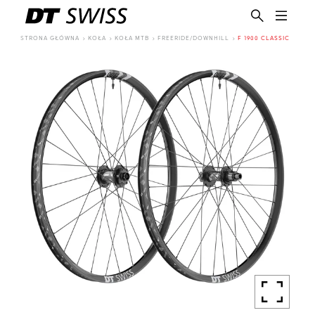
STRONA GŁÓWNA
KOŁA
KOŁA MTB
FREERIDE/DOWNHILL
F 1900 CLASSIC
PL