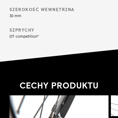
piastą ratchet , koło jest przygotowane na
pokonywanie wielu okrążeń w bike parku.
SZEROKOŚĆ WEWNĘTRZNA
30 mm
SZPRYCHY
DT competition®
CECHY PRODUKTU