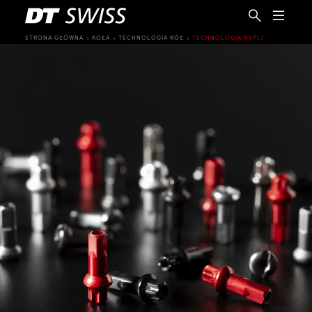
STRONA GŁÓWNA
KOŁA
TECHNOLOGIA KÓŁ
TECHNOLOGIA NYPLI
PL