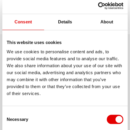
Wybierz
Consent
Details
About
Odkryj
Wsparcie
model
This website uses cookies
Informacje o produkcie
We use cookies to personalise content and ads, to
provide social media features and to analyse our traffic.
We also share information about your use of our site with
Każdy, kto chce zmontować niezawodne i bardzo
our social media, advertising and analytics partners who
sztywne koło powinien zacząć od RR 511. Dzięki
may combine it with other information that you’ve
najnowocześniejszemu stopowi i obróbce
provided to them or that they’ve collected from your use
powierzchni, ta niezwykle wytrzymała felga semi-
of their services.
aero o wysokości 32 mm jest lżejsza niż mogłoby
Pokaż więcej
się wydawać. Ci, którzy chcą jej używać do
Consent Selection
gravelu lub cyclocrossu, mogą zamontować na
Necessary
MATERIAŁ
niej oponę bezdętkową.