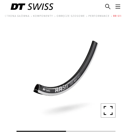
STRONA GŁÓWNA
KOMPONENTY
OBRĘCZE SZOSOWE
PERFORMANCE
RR 511
PL