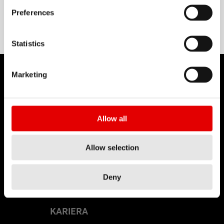
ALUMINIUM
Preferences
Statistics
Marketing
DT SWISS
Allow all
O nas
Misja
Allow selection
Podmioty Zależne
Deny
Podrabiane produkty
KARIERA