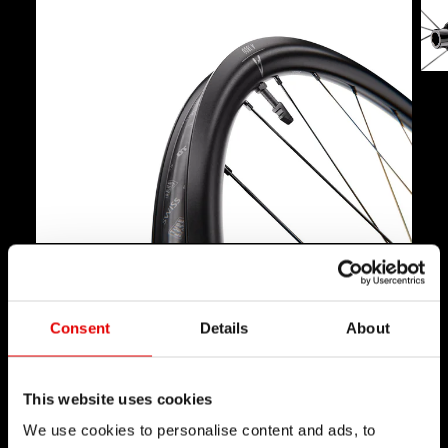
OBRĘCZ
Dzięki aerodynamicznemu kształtowi obręczy o
wysokości 30 mm i wewnętrznej szerokości 22 mm
Consent
Details
About
możesz osiągać nowe poziomy prędkości, zachowując
wysoki komfort jazdy.
This website uses cookies
We use cookies to personalise content and ads, to