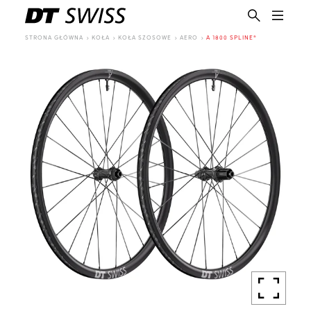
STRONA GŁÓWNA
KOŁA
KOŁA SZOSOWE
AERO
A 1800 SPLINE®
PL