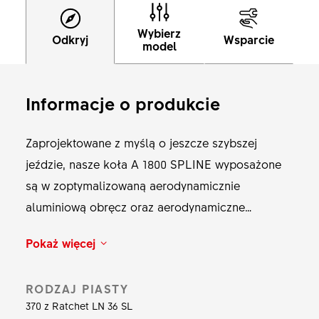
Wybierz
Odkryj
Wsparcie
model
Informacje o produkcie
Zaprojektowane z myślą o jeszcze szybszej
jeździe, nasze koła A 1800 SPLINE wyposażone
są w zoptymalizowaną aerodynamicznie
aluminiową obręcz oraz aerodynamiczne
szprychy, aby umożliwić Ci przyspieszanie ku
Pokaż więcej
nowym horyzontom.
RODZAJ PIASTY
370 z Ratchet LN 36 SL