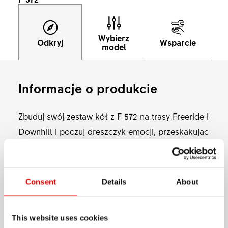
Wybierz
Odkryj
Wsparcie
model
Informacje o produkcie
Zbuduj swój zestaw kół z F 572 na trasy Freeride i
Downhill i poczuj dreszczyk emocji, przeskakując
tę ogromną przepaść, którą zbudowałeś . Ta
ekonomiczna obręcz z wkładką sleeve ma profil
oparty na najnowszej generacji naszej obręczy
Consent
Details
About
Pokaż więcej
Zjazdowej o szerokości wewnętrznej 30 mm,
opracowanej tak, aby wszystko działało, nawet
This website uses cookies
MATERIAŁ
jeśli zjedziesz z trasy czy zepsujesz skok.