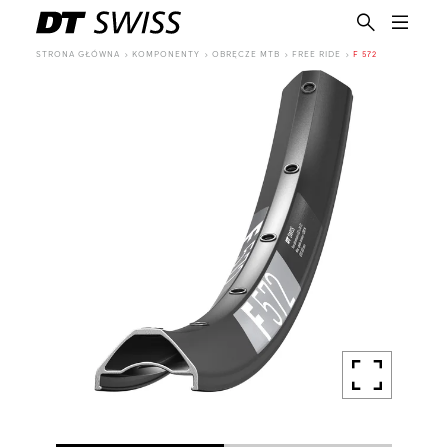
STRONA GŁÓWNA
KOMPONENTY
OBRĘCZE MTB
FREE RIDE
F 572
PL