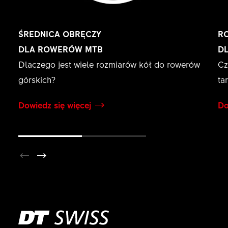
ŚREDNICA OBRĘCZY
R
DLA ROWERÓW MTB
D
Dlaczego jest wiele rozmiarów kół do rowerów
Cz
górskich?
ta
Dowiedz się więcej
Do