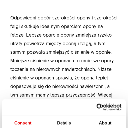
Odpowiedni dobór szerokości opony i szerokości
felgi skutkuje idealnym oparciem opony na
feldze. Lepsze oparcie opony zmniejsza ryzyko
utraty powietrza między oponą i felgą, a tym
samym pozwala zmniejszyć ciśnienie w oponie.
Mniejsze ciśnienie w oponach to mniejsze opory
toczenia na nierównych nawierzchniach. Niższe
ciśnienie w oponach sprawia, że opona lepiej
dopasowuje się do nierówności nawierzchni, a
tym samym mamy lepszą przyczepność. Więcej
na ten temat znajdziesz
tutaj
.
Z drugiej zaś strony, szersze felgi i szersze opony
Consent
Details
About