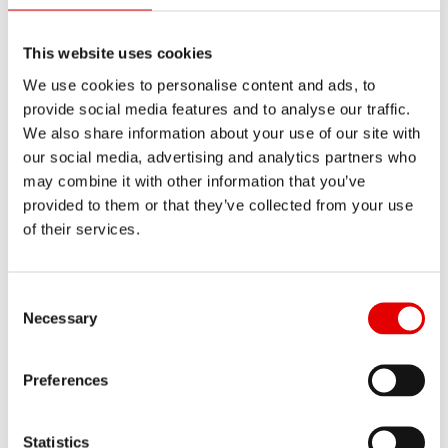
oznaczają większy ciężar kół. Oznacza to więcej
masy na kole, którą trzeba rozpędzić, aby koło
This website uses cookies
się obracało – to czyni rower mniej zwrotnym i
We use cookies to personalise content and ads, to
pogarsza przyspieszenie. Większa masa kół
provide social media features and to analyse our traffic.
zwiększa również masę nieresorowaną. Im
We also share information about your use of our site with
większa masa nieresorowana, tym większa jej
our social media, advertising and analytics partners who
may combine it with other information that you’ve
bezwładność – to zaś utrudnia zmianę kierunku
provided to them or that they’ve collected from your use
jazdy całego koła, co może źle wpłynąć na pracę
of their services.
zawieszenia.
Consent Selection
Necessary
Ogólnie rzecz biorąc, najlepszy możliwy dobór
opony do felgi należy określić na podstawie
Preferences
wymagań nabywcy i sposobu użytkowania
roweru. Decyzję tę jest łatwiej podjąć dzięki
Statistics