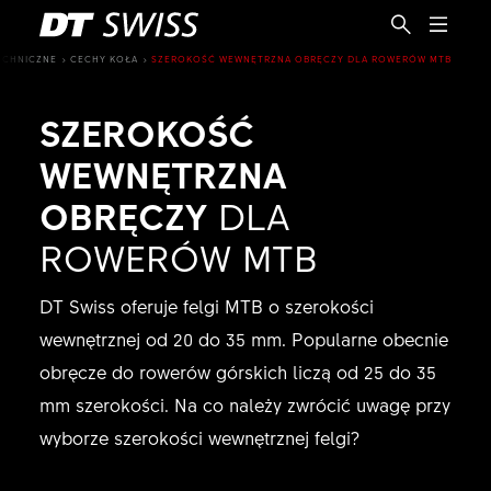
ECHNICZNE
CECHY KOŁA
SZEROKOŚĆ WEWNĘTRZNA OBRĘCZY DLA ROWERÓW MTB
SZEROKOŚĆ
WEWNĘTRZNA
OBRĘCZY
DLA
ROWERÓW MTB
DT Swiss oferuje felgi MTB o szerokości
wewnętrznej od 20 do 35 mm. Popularne obecnie
obręcze do rowerów górskich liczą od 25 do 35
mm szerokości. Na co należy zwrócić uwagę przy
wyborze szerokości wewnętrznej felgi?
PL