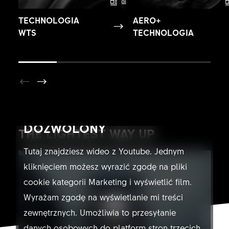
TECHNOLOGIA
AERO+
WTS
TECHNOLOGIA
YOUTUBE NIE JEST
DOZWOLONY
THE LIGHTEST WAY UP
Tutaj znajdziesz wideo z Youtube. Jednym
kliknięciem możesz wyrazić zgodę na pliki
cookie kategorii Marketing i wyświetlić film.
Wyrażam zgodę na wyświetlanie mi treści
zewnętrznych. Umożliwia to przesyłanie
danych osobowych do platform stron trzecich.