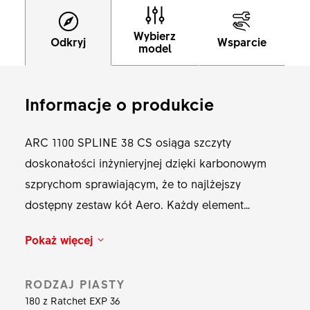
Wybierz
Odkryj
Wsparcie
model
Informacje o produkcie
ARC 1100 SPLINE 38 CS osiąga szczyty
doskonałości inżynieryjnej dzięki karbonowym
szprychom sprawiającym, że to najlżejszy
dostępny zestaw kół Aero. Każdy element
skrupulatnie zaprojektowano dla optymalizacji
Pokaż więcej
wagi bez ograniczania osiągów. Udoskonalone
szprychy karbonowe zmniejszają wagę,
RODZAJ PIASTY
umożliwiając pokonywanie kolejnych podjazdów.
180 z Ratchet EXP 36
Centralnym elementem jest nasza nowa piasta