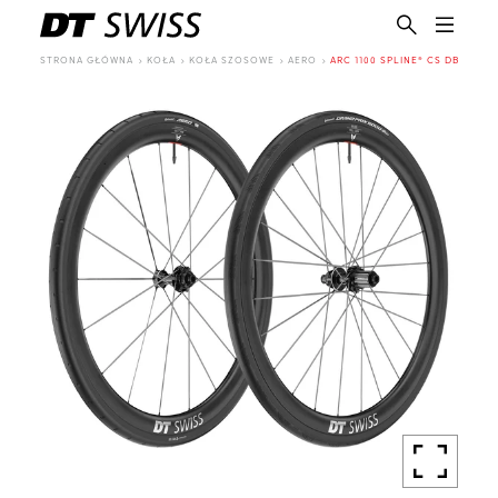
STRONA GŁÓWNA
KOŁA
KOŁA SZOSOWE
AERO
ARC 1100 SPLINE® CS DB
PL