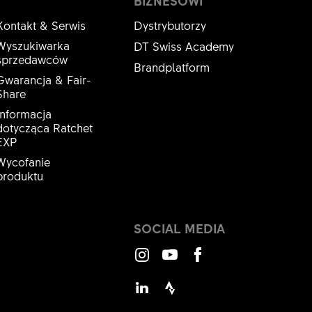
BIZNESOWI
Kontakt & Serwis
Dystrybutorzy
Wyszukiwarka
DT Swiss Academy
sprzedawców
Brandplatform
Gwarancja & Fair-
Share
Informacja
dotycząca Ratchet
EXP
Wycofanie
produktu
SOCIAL MEDIA
Instagram
Youtube
Facebook
LinkedIn
Strava