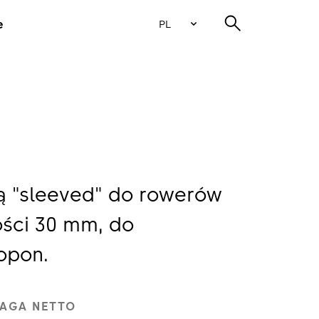
e
PL
ą "sleeved" do rowerów
ści 30 mm, do
opon.
AGA NETTO