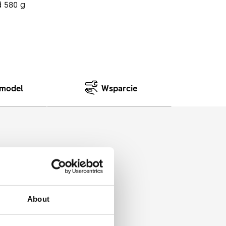
 580 g
 model
Wsparcie
szerokości wewnętrznej 30 mm
About
iss w cenie, która naprawdę