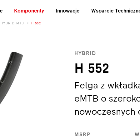
e
Komponenty
Innowacje
Wsparcie Techniczn
HYBRID MTB
H 552
HYBRID
H 552
Felga z wkładk
eMTB o szeroko
nowoczesnych 
MSRP
W