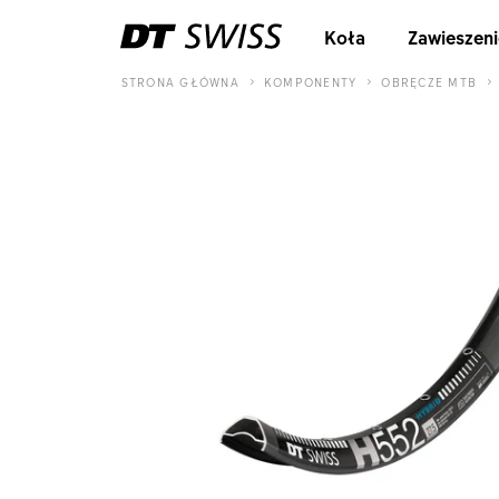
Koła
Zawieszeni
STRONA GŁÓWNA
KOMPONENTY
OBRĘCZE MTB