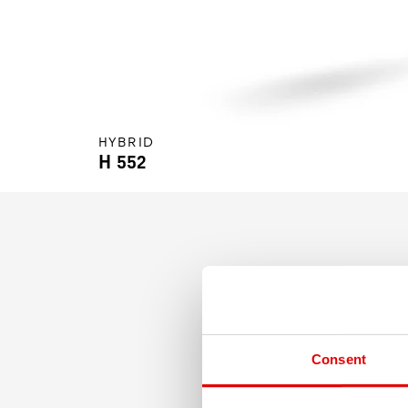
HYBRID
H 552
Uniwersalna i niezniszczaln
Consent
umożliwia swobodny dobór w