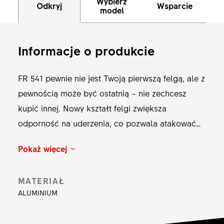
Wybierz
Odkryj
Wsparcie
model
Informacje o produkcie
FR 541 pewnie nie jest Twoją pierwszą felgą, ale z
pewnością może być ostatnią – nie zechcesz
kupić innej. Nowy kształt felgi zwiększa
odporność na uderzenia, co pozwala atakować
trasy nieco agresywniej. Kształt ten chroni lepiej
Pokaż więcej
przed ściśnięciem opony na ostrych krawędziach,
dzięki czemu można spokojnie mierzyć się z
MATERIAŁ
trudniejszymi odcinkami. Starannie zbuduj swoje
ALUMINIUM
koło używając tej felgi, a przekonasz się, jak
wytrzymałe, lekkie i trwałe będzie.