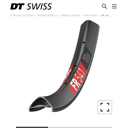
STRONA GŁÓWNA
KOMPONENTY
OBRĘCZE MTB
FREE RIDE
FR 541
PL