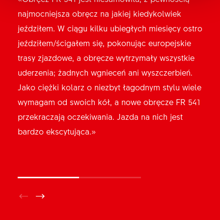
«Od wielu lat pracuję z podzespołami DT Swiss,
najmocniejsza obręcz na jakiej kiedykolwiek
ponieważ uważam, że są bardzo dobrej jakości, a
jeździłem. W ciągu kilku ubiegłych miesięcy ostro
ich niezawodność należy do najlepszych na
jeździłem/ścigałem się, pokonując europejskie
rynku. Ponieważ sprzedaję rowery górskie, często
trasy zjazdowe, a obręcze wytrzymały wszystkie
muszę wymieniać obręcze i prawie zawsze wtedy
uderzenia; żadnych wgnieceń ani wyszczerbień.
wybieram DT Swiss. Kiedy montowałem koła z
Jako ciężki kolarz o niezbyt łagodnym stylu wiele
obręczami FR 541, rozpoznałem typową dla tej
wymagam od swoich kół, a nowe obręcze FR 541
marki jakość, a połączenie tej obręczy ze
przekraczają oczekiwania. Jazda na nich jest
szprychami i piastami DT Swiss sprawiła, że
bardzo ekscytująca.»
montaż był szybki i łatwy.»