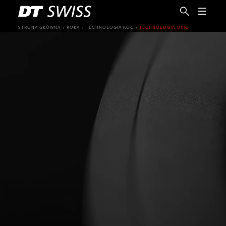
STRONA GŁÓWNA
KOŁA
TECHNOLOGIA KÓŁ
TECHNOLOGIA OXIC
PL