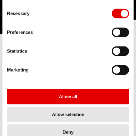
Consent Selection
Necessary
Preferences
Statistics
OXIC – PROCES
Marketing
Warstwa ceramiczna jest uzyskiwana podobnie
jak w przypadku anodowania przez zanurzenie
obręczy w roztworze elektrolitu przy
Allow all
jednoczesnym przyłożeniu napięcia
elektrycznego między obręczą jako jedną
Allow selection
elektrodą i pojemnikiem jako drugą. Zasadnicza
różnica między anodowaniem a procesem OXiC
Deny