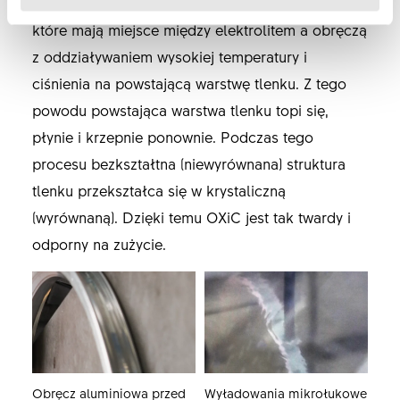
polega na milionach wyładowań plazmowych,
które mają miejsce między elektrolitem a obręczą
z oddziaływaniem wysokiej temperatury i
ciśnienia na powstającą warstwę tlenku. Z tego
powodu powstająca warstwa tlenku topi się,
płynie i krzepnie ponownie. Podczas tego
procesu bezkształtna (niewyrównana) struktura
tlenku przekształca się w krystaliczną
(wyrównaną). Dzięki temu OXiC jest tak twardy i
odporny na zużycie.
Obręcz aluminiowa przed
Wyładowania mikrołukowe