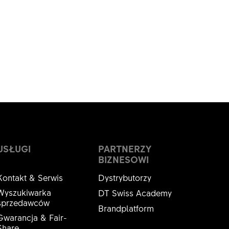
USŁUGI
PARTNERZY
BIZNESOWI
Kontakt & Serwis
Dystrybutorzy
Wyszukiwarka
DT Swiss Academy
sprzedawców
Brandplatform
Gwarancja & Fair-
Share