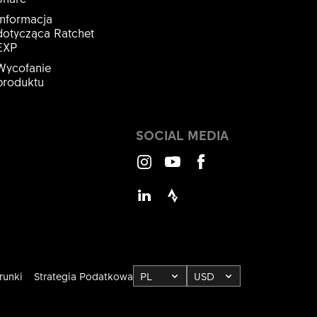
Informacja
dotycząca Ratchet
EXP
Wycofanie
produktu
SOCIAL MEDIA
Instagram
Youtube
Facebook
LinkedIn
Strava
runki
Strategia Podatkowa
PL
USD