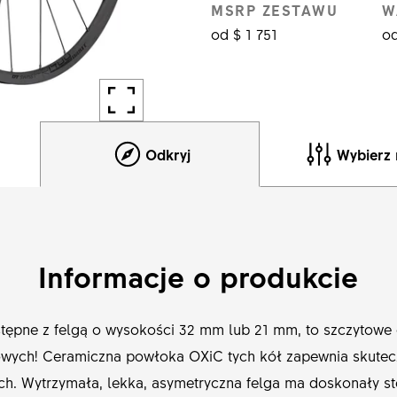
MSRP ZESTAWU
W
od $ 1 751
od
Odkryj
Wybierz
Informacje o produkcie
ępne z felgą o wysokości 32 mm lub 21 mm, to szczytowe o
sowych! Ceramiczna powłoka OXiC tych kół zapewnia skute
. Wytrzymała, lekka, asymetryczna felga ma doskonały st