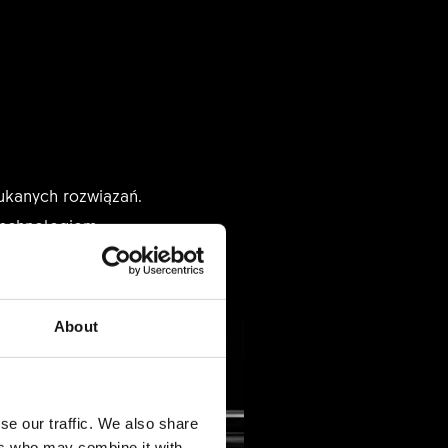
ukanych rozwiązań.
 technologiom.
About
se our traffic. We also share
ers who may combine it with