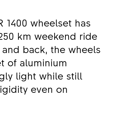
R 1400 wheelset has
ining and just riding,
a 250 km weekend ride
 with highly
 and back, the wheels
conditions. The
set of aluminium
and attention to detail
ly light while still
durability has been
igidity even on