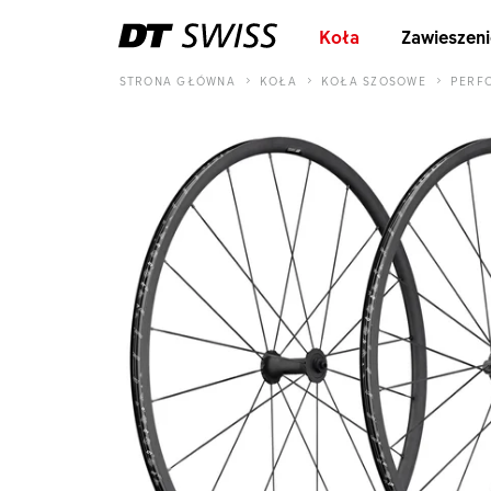
Koła
Zawieszeni
STRONA GŁÓWNA
KOŁA
KOŁA SZOSOWE
PERF