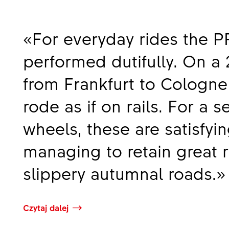
«For everyday rides the P
«For year-round racing, tra
performed dutifully. On 
these are excellent wheels
from Frankfurt to Cologne
impressive braking in all 
rode as if on rails. For a 
appearance, build quality 
wheels, these are satisfying
is first class. And so far, 
managing to retain great r
impressive […]»
slippery autumnal roads.»
Czytaj dalej
Czytaj dalej