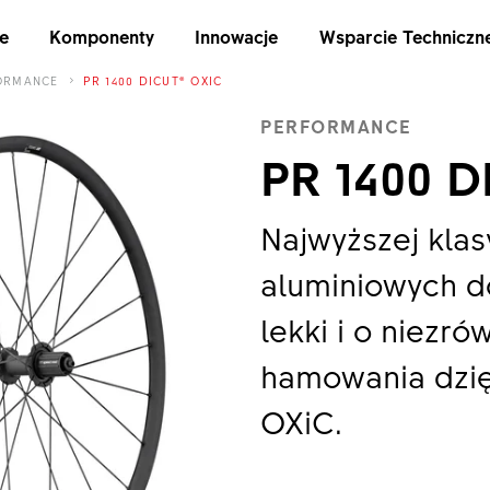
e
Komponenty
Innowacje
Wsparcie Techniczn
ORMANCE
PR 1400 DICUT® OXIC
PERFORMANCE
PR 1400 D
Najwyższej klas
aluminiowych d
lekki i o niezr
hamowania dzię
OXiC.