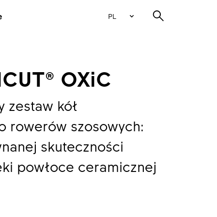
e
PL
ICUT® OXiC
y zestaw kół
o rowerów szosowych:
ównanej skuteczności
ki powłoce ceramicznej