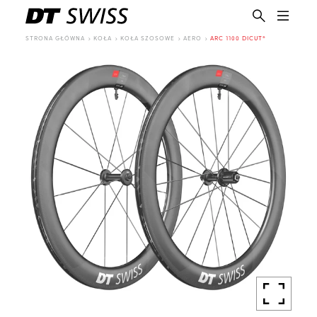
STRONA GŁÓWNA
KOŁA
KOŁA SZOSOWE
AERO
ARC 1100 DICUT®
PL