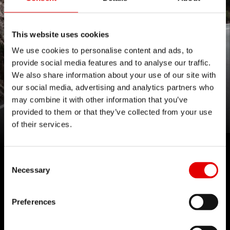
This website uses cookies
We use cookies to personalise content and ads, to
provide social media features and to analyse our traffic.
We also share information about your use of our site with
our social media, advertising and analytics partners who
may combine it with other information that you’ve
Nasza linia ARC osiąga nowe szczyty
provided to them or that they’ve collected from your use
of their services.
Consent Selection
Necessary
TECHNOLOGIA
Wierzymy w sztukę inżynierii i w procesie rozwoju
Preferences
produktów dążymy do wyszukanych rozwiązań.