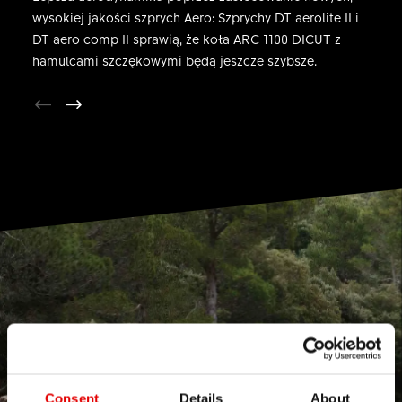
wysokiej jakości szprych Aero: Szprychy DT aerolite II i
oporami, które szybko doprowadzą Cię do mety
DT aero comp II sprawią, że koła ARC 1100 DICUT z
po trudnej, pagórkowatej lub krętej trasie.
hamulcami szczękowymi będą jeszcze szybsze.
Consent
Details
About