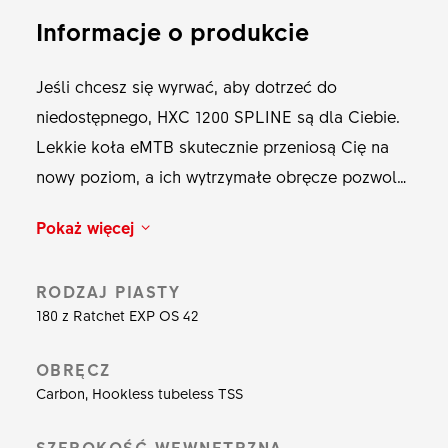
Informacje o produkcie
Jeśli chcesz się wyrwać, aby dotrzeć do
niedostępnego, HXC 1200 SPLINE są dla Ciebie.
Lekkie koła eMTB skutecznie przeniosą Cię na
nowy poziom, a ich wytrzymałe obręcze pozwolą
pokonać ostre alpejskie skały. Nowy proces
Pokaż więcej
zapewniający maksymalną kompresję karbonu i
zgłoszona do opatentowania technika kontroli
RODZAJ PIASTY
jakości każdej pojedynczej warstwy minimalizują
180 z Ratchet EXP OS 42
niedoskonałości każdego koła bezpośrednio po
wyjęciu z formy, dzięki czemu możesz jeździć na
OBRĘCZ
swoim eMTB bez obawy, że utkniesz w szczerym
Carbon, Hookless tubeless TSS
polu. Wyposażony w specyficzny dla rowerów
elektrycznych system bębenka Ratchet EXP OS i
SZEROKOŚĆ WEWNĘTRZNA