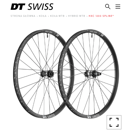
STRONA GŁÓWNA
KOŁA
KOŁA MTB
HYBRID MTB
HXC 1200 SPLINE®
PL