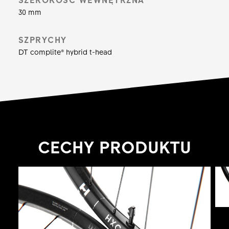
30 mm
28 szprych DT complite HY, wszystko, co musisz
zrobić, to włączyć zasilanie, kopnąć pedały i
SZPRYCHY
wyrwać się.
DT complite® hybrid t-head
CECHY PRODUKTU