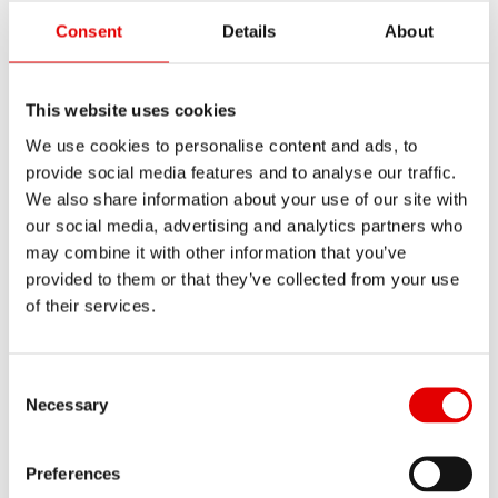
自分にぴったりの製品を見つけるには？
んだ路面状況に最適化されており、快適性、安定
Consent
Details
About
性、信頼性を提供します。このタイプのホイール
当社ホームページで製品を比較してください。当社
は、一般的により幅の広いタイヤとの組み合わせに
ロードバイクのリムハイトはどのような影
の全製品と技術仕様をご覧いただけます。
ホイール
適しており、振動を吸収し、荒れた路面や不整地で
響がありますか？
This website uses cookies
ファインダー
を使うと、わずかなステップで適切な
のグリップを高めることで、より快適なライディン
We use cookies to personalise content and ads, to
ホイールが見つかります。
リムの高さ（リムハイト）は、エアロダイナミク
provide social media features and to analyse our traffic.
グ体験をもたらします。
Endurance と Aero ホイールの違いは何で
We also share information about your use of our site with
ス、操作性、ホイールの重量に大きな影響を与えま
もしくは、
販売店
にご相談ください。DT Swissの製
すか？
our social media, advertising and analytics partners who
Endurance は、より堅牢な構造設計を採用している
す。原則として、高ければエアロダイナミクスに優
品や技術に詳しいスタッフから適切なアドバイスを
may combine it with other information that you’ve
ため、より高いシステム重量に対応でき、ASTM
れ、低ければ機敏で操作性の高い走りが可能になり
受けられます。
DT Swiss Aero は、スピード性能を重視するライダ
provided to them or that they’ve collected from your use
Class 2 の使用区分にも適合しています。プロ選手
ます。
DT Swiss の製品名称は何を表しています
of their services.
ーのために設計されています。空力効率を求めるラ
はパリ〜ルーベの石畳区間でこのホイールを使用し
か？
イド、高速のグループライド、そして滑らかな路面
役に立ち
役に立ちません
もっと読む
ており、路面状況や環境が良くない場合でも、安心
719
でのレースシーンに適しており、こうした場面では
ました
Consent Selection
でした
DT Swiss の製品名称は、文字、数字、テキストで
して走行できます。
Necessary
空気抵抗の低減が重要なポイントとなります。
構成されています。文字は製品カテゴリーとリム素
DT Swiss Endurance を選ぶ際には、ライダー自身
材を表し、続く4桁の数字はハブグレードを示しま
Endurance は、長距離ライダーのために設計されて
Preferences
のライディングスタイルと使用環境を考慮する必要
役に立ち
役に立ちません
す。名称内のテキストは、そのホイールが属するシ
120