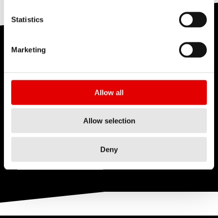
おり、快適性、安定性、そして変化に富んだ路面や
があります。起伏のある地形や山岳地形では、重量
ました
でした
リーズとスポークタイプを表します。
やや荒れた路面でも安心して走れる走行性能を重視
Statistics
面で優位性のある低めのリムハイトのホイールが適
しています。その主な目的は、単に最高速度を追求
詳しく見る
している場合があります。一方、45 mm のリムハイ
することではなく、長時間のライドで生じる疲労を
性能テストセンター
トは追加の空力効果をもたらし、ホイールの汎用性
Marketing
軽減することにあります。
を高めます。
役に立ち
役に立ちません
4
長年の経験を通じ、DT Swissは幅広いテストのノウ
ました
でした
ハウを培ってきました。ラボでは、フィールドやラ
役に立ち
役に立ちません
Allow all
役に立ち
役に立ちません
6
イフサイクル全体を通じて製品の耐久が求められる
2
ました
でした
ました
でした
実環境を再現し、テストを実施しています。
Allow selection
Deny
詳細はこちら